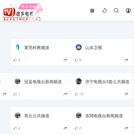
莱芜科教频道
山东卫视
5
9
道
冠县电视台新闻频道
济宁电视台3套公共频道
1
15
章丘公共频道
东阿电视台新闻频道
4
2