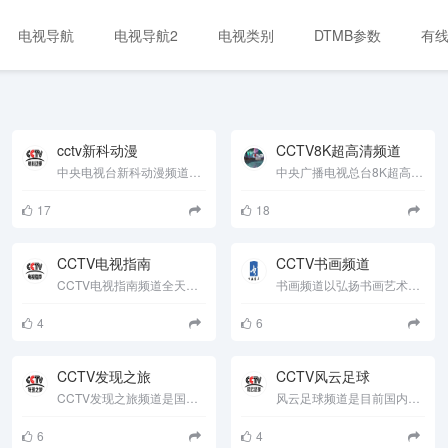
电视导航
电视导航2
电视类别
DTMB参数
有
cctv新科动漫
CCTV8K超高清频道
中央电视台新科动漫频道直属国家广播电影电视总局资质监管，是中央电视台播出体系下唯一的动漫专业电视频道......
中央广播电视总台8K超高清电视频道2021年2月1日试验开播。此次试播在高精度同步控制、户外大屏展示等技术上......
17
18
CCTV电视指南
CCTV书画频道
CCTV电视指南频道全天候24小时播出,中国第一个全国性专业导视频道,统摄中央数字电视43个频道之节目精华，囊括......
书画频道以弘扬书画艺术、推动书画艺术普及、打造书画艺术平台和发掘书画艺术瑰宝为出发点，旨在传播健康高雅......
4
6
CCTV发现之旅
CCTV风云足球
CCTV发现之旅频道是国内唯一以人文探索、科学揭秘类节目为主的专业频道；频道旨在为观众提供多元化的高品质原......
风云足球频道是目前国内：最早、最纯粹、最精彩的专业足球频道。 除了对最新的欧洲联赛、重大国际赛事进行直......
6
4