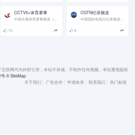
CCTV5+体育赛事
CGTN纪录频道
中国央视体育赛事频道（频道呼号：CCTV-5+体育赛事）是以直播和录播体育赛事为主的电视频道，也是中央电视台第二个......
中国国际电视台纪录频道（频道呼号：CGTN-Documentary）为英语纪录台，（原中央电视台纪录频道的英文版）2011年1月1日开......
13
6
本站资源来源于互联网均为外部引用，本站不存储、不制作任何视频。本站重视版权
2号-5
SiteMap
关于我们
广告合作
申请收录
联系我们
热门标签