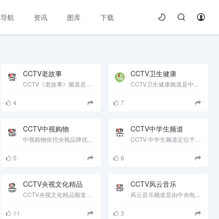
线导航
资讯
图库
下载
CCTV老故事
CCTV卫生健康
CCTV《老故事》频道是经国家广播电影电视总局2004年批准，由中央电视台所属的中央新闻纪录电影制片厂开办的一......
CCTV卫生健康频道是中央电视台开办的专业数字付费频道，频道以传播卫生健康知识为己任，以提升全民健康水平为目......
4
7
CCTV中视购物
CCTV中学生频道
中视购物依托央视品牌优势，整合央视开路、数字、网络组成的三位一体的立体传播营销平台资源，打造无店铺销售通......
CCTV 中学生频道定位于全面关注中学生成长，内容均与全国中学生的学习、生活、成长息息相关。频道首期内容，以......
5
6
CCTV央视文化精品
CCTV风云音乐
CCTV央视文化精品频道聚焦全球收视率最高的真实档案节目，带你亲临奇闻趣事，重大灾难，生死悬案的第一现场。 ......
风云音乐频道是由中央电视台开办，全天候播出的环球时尚音乐频道，于2004年8月9日开播，是国内最早开通的数字付费......
11
3