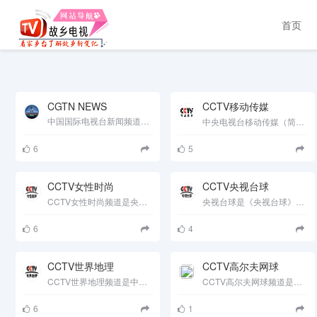
首页
CGTN NEWS
CCTV移动传媒
中国国际电视台新闻频道（频道呼号：CGTN）为中国第一个全球性英语频道，也是中国第一个以非母语播出的新闻频道。......
中央电视台移动传媒（简称：CCTV移动传媒）有限公司是中华人民共和国国家广播电影电视总局唯一授权以“CCTV移动传......
6
5
CCTV女性时尚
CCTV央视台球
CCTV女性时尚频道是央视风云旗下的一个专业数字频道，每日无间断为您奉送时尚饕餮盛宴,让您的美丽人生、从此......
央视台球是《央视台球》频道与国家体育总局小球运动管理中心、中国台球协会建立密切合作关系，强强携手、全面......
6
4
CCTV世界地理
CCTV高尔夫网球
CCTV世界地理频道是中央电视台强力打造的付费专业频道，联合美国国家地理的品牌和节目优势，以丰富心灵、传播真......
CCTV高尔夫网球频道是中国第一个高尔夫网球专业频道。高尔夫球主要赛事：高尔夫四大赛，美巡赛，欧巡赛，莱德杯，总统......
6
1