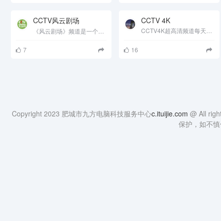
CCTV风云剧场
CCTV 4K
CCTV4K超高清频道每天播出18小时，持续为观众提供纪录片、体育赛事、综艺、电视剧、动画片等丰富的4K节目内容......
《风云剧场》频道是一个定位于女性观众群的电视剧频道，除播出内地电视剧外，还引进一些海外电视剧，并以原声配中......
7
16
Copyright 2023 肥城市九方电脑科技服务中心
c.ituijie.com
@ All
保护，如不慎