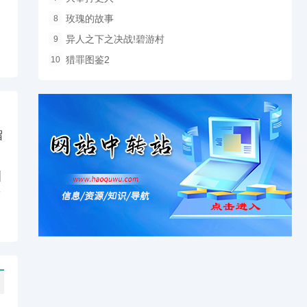
玫瑰的故事
8
异人之下之决战!碧游村
9
猎罪图鉴2
10
留
洲
覆