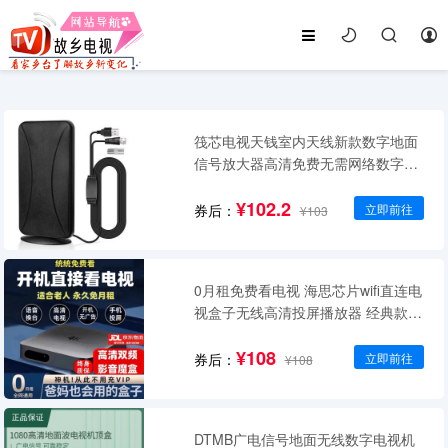
筏芯电视天钱室内天线新款数字地面
信号放大器高清免费无需网络数字
YD808 5米线长
¥102.2
券后：
立即前往
¥103
0月租免费看电视 海思芯片wifi直连电
视盒子无线高清投屏播放器 经典款
（数字遥控）+网络通用
¥108
券后：
立即前往
¥108
DTMB广电信号地面无线数字电视机