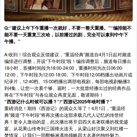
Q:“建议上午下午重播一次就好，不要一整天重播。”“编排能不
能不要一天重复三次哈，以前播过的剧，完全可以拿到中午下
午播。”
A:收到！综合观众反馈建议，“重温经典”频道自4月1日起对频道
编排进行调整，开设“下午时段”啦！编排调整后，频道每日播出
18小时，首播时间段为18:00-24:00，重播时间为次日06:00-
12:00，下午时段为12:00-18:00。下午时段12:00档播出动画片或
纪录片，12:40档、15:00档播出两部电视剧，每部电视剧畅播3
到4集，让您一次看个够。届时，一大批曾经播出过的经典作品
将在“下午时段”与各位观众再度见面，敬请期待！
“西游记什么时候可以播？”/“西游记2025年啥时播？”
重磅消息！期待《西游记》的观众久等了！4月1日，“重温经
典”频道“下午时段”将再次播出这部承载几代人记忆的传世经
典！更令人激动的是，此次播出将开启四大名著联播的视觉盛
宴。从花果山传奇到三国烽火连天，从梁山好汉聚义到红楼一
梦情深，让我们一同酣畅淋漓地领略四大名著的独特魅力。