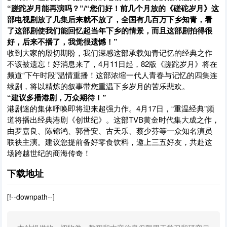
“蹉跎岁月能再演吗？”/“您们好！前几个月放的《磋砣岁月》这
部电视剧放了几集后来就不放了，全国有几百万下乡知青，看
了这部剧使我们能回忆起当年下乡的情景，而且这部剧拍得很
好，后来不播了，我觉很遗憾！”
收到大家的殷切期盼，我们深感这部承载知青记忆的经典之作
不该被遗忘！好消息来了，4月11日起，82版《蹉跎岁月》将在
频道“下午时段”温情重播！这部浓缩一代人青春与记忆的四集连
续剧，将以精炼的叙事带您重温下乡岁月的苦乐悲欢。
“建议多播港剧，万众期待！”
港剧迷的集体呼唤即将迎来超强力作。4月17日，“重温经典”频
道将播出经典港剧《创世纪》。这部TVB黄金时代集大成之作，
由罗嘉良、陈锦鸿、郭晋安、古天乐、蔡少芬等一众知名演员
联袂主演。建议您提前备好零食饮料，邀上三五好友，共赴这
场跨越世纪的商海传奇！
下载地址
[!--downpath--]