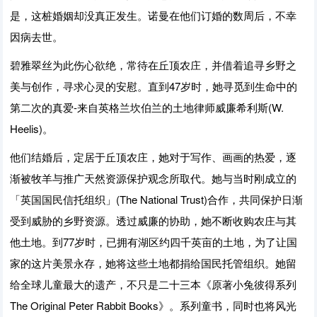
是，这桩婚姻却没真正发生。诺曼在他们订婚的数周后，不幸
因病去世。
碧雅翠丝为此伤心欲绝，常待在丘顶农庄，并借着追寻乡野之
美与创作，寻求心灵的安慰。直到47岁时，她寻觅到生命中的
第二次的真爱-来自英格兰坎伯兰的土地律师威廉希利斯(W.
Heelis)。
他们结婚后，定居于丘顶农庄，她对于写作、画画的热爱，逐
渐被牧羊与推广天然资源保护观念所取代。她与当时刚成立的
「英国国民信托组织」(The National Trust)合作，共同保护日渐
受到威胁的乡野资源。透过威廉的协助，她不断收购农庄与其
他土地。到77岁时，已拥有湖区约四千英亩的土地，为了让国
家的这片美景永存，她将这些土地都捐给国民托管组织。她留
给全球儿童最大的遗产，不只是二十三本《原著小兔彼得系列
The Original Peter Rabbit Books》。系列童书，同时也将风光