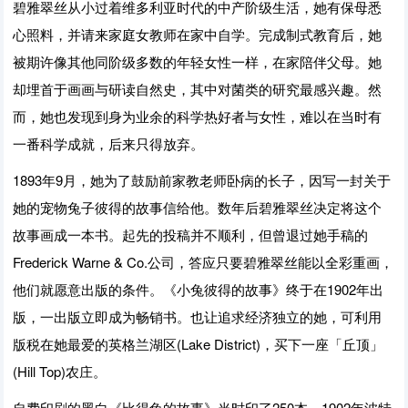
碧雅翠丝从小过着维多利亚时代的中产阶级生活，她有保母悉
心照料，并请来家庭女教师在家中自学。完成制式教育后，她
被期许像其他同阶级多数的年轻女性一样，在家陪伴父母。她
却埋首于画画与研读自然史，其中对菌类的研究最感兴趣。然
而，她也发现到身为业余的科学热好者与女性，难以在当时有
一番科学成就，后来只得放弃。
1893年9月，她为了鼓励前家教老师卧病的长子，因写一封关于
她的宠物兔子彼得的故事信给他。数年后碧雅翠丝决定将这个
故事画成一本书。起先的投稿并不顺利，但曾退过她手稿的
Frederick Warne & Co.公司，答应只要碧雅翠丝能以全彩重画，
他们就愿意出版的条件。《小兔彼得的故事》终于在1902年出
版，一出版立即成为畅销书。也让追求经济独立的她，可利用
版税在她最爱的英格兰湖区(Lake District)，买下一座「丘顶」
(Hill Top)农庄。
自费印刷的黑白《比得兔的故事》当时印了250本。1902年波特