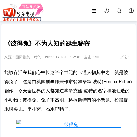
《彼得兔》不为人知的诞生秘密
来源：国际剧集
时间：2022-06-15 09:32:32
点击：
90
评论：
0
能够存活在我们心中长达半个世纪的卡通人物其中之一就是彼
得兔了，这是由英国插画师兼作家碧雅翠丝.波特(Beatrix.Potter)
创作，今天全世界的人都知道毕翠克丝•波特的名字和她创造的
小动物：彼得兔、兔子本杰明、格拉斯特市的小老鼠、松鼠提
米脚尖儿、平小猪、杰米玛鸭子。