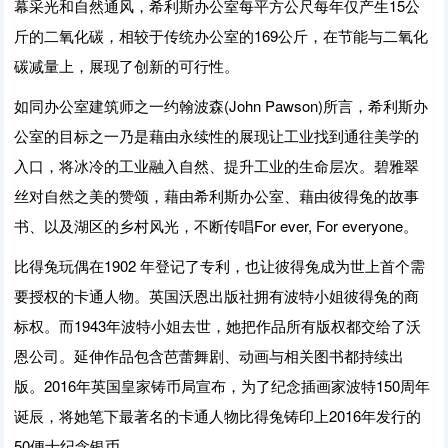
幕采光和自然通风，希利斯办公室每平方公尺每年仅产生15公
斤的二氧化碳，相较于传统办公室的169公斤，在节能与二氧化
碳减量上，展现了创新的可行性。
如同办公室建筑师之一约翰波森(John Pawson)所言，希利斯办
公室的目标之一乃是藉由永续性的展现让工业找到通往美学的
入口，将冰冷的工业融入自然、提升工业的生命层次。碧雅翠
丝对自然之美的赞颂，藉由希利斯办公室、藉由彼得兔的故事
书、以及湖区的乡村风光，不断传唱For ever, For everyone。
比得兔玩偶在1902 年登记了专利，也让彼得兔成为世上首个需
要授权的卡通人物。英国沃恩出版社拥有波特小姐彼得兔的商
标权。而1943年波特小姐去世，她把作品所有版权都交给了沃
恩公司。延伸作品包含芭蕾舞剧、动画与相关图书都持续出
版。2016年英国皇家铸币局宣布，为了纪念插画家波特150周年
诞辰，将她笔下最著名的卡通人物比得兔铸印上2016年发行的
50便士纪念银币。