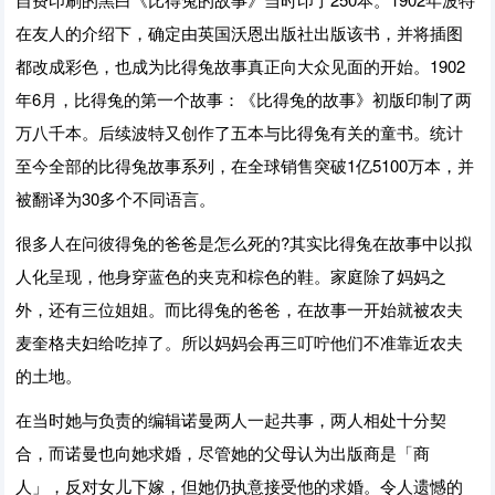
在友人的介绍下，确定由英国沃恩出版社出版该书，并将插图
都改成彩色，也成为比得兔故事真正向大众见面的开始。1902
年6月，比得兔的第一个故事：《比得兔的故事》初版印制了两
万八千本。后续波特又创作了五本与比得兔有关的童书。统计
至今全部的比得兔故事系列，在全球销售突破1亿5100万本，并
被翻译为30多个不同语言。
很多人在问彼得兔的爸爸是怎么死的?其实比得兔在故事中以拟
人化呈现，他身穿蓝色的夹克和棕色的鞋。家庭除了妈妈之
外，还有三位姐姐。而比得兔的爸爸，在故事一开始就被农夫
麦奎格夫妇给吃掉了。所以妈妈会再三叮咛他们不准靠近农夫
的土地。
在当时她与负责的编辑诺曼两人一起共事，两人相处十分契
合，而诺曼也向她求婚，尽管她的父母认为出版商是「商
人」，反对女儿下嫁，但她仍执意接受他的求婚。令人遗憾的