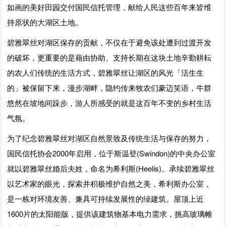
如画的美好田园交付国民信托管理，献给人民这些百年来皆维
持原状的大湖区土地。
碧雅翠丝对湖区保存的贡献，不仅在于避免该处遭到过渡开发
的破坏，更重要的是藉由协助、支持长期在这块土地辛勤耕耘
的农人们传统的生活方式，碧雅翠丝让湖区的风光「活生生
的」被保留下来，漫步湖畔，隐约传来牧农们豪迈笑语，牛群
悠然在坡地间跺步，游人所感受的就是这百年不变的乡村生活
气氛。
为了纪念碧雅翠丝对湖区自然景致及传统生活与保存的努力，
国民信托协会2000年启用，位于斯温登(Swindon)的中央办公室
就以碧雅翠丝婚后夫姓，命名为希利斯(Heelis)。承续碧雅翠丝
以艺术家的眼光，探索并积极维护自然之美，希利斯办公室，
是一栋对环境友善、兼具可持续发展性的绿建筑。屋顶上近
1600片的太阳能版，提供该建筑物基本电力需求，挑高玻璃帷