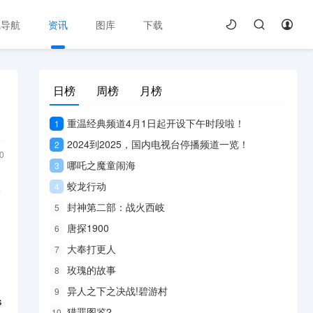
线导航
资讯
图库
下载
日榜
周榜
月榜
重温经典频道4月1日起开设下午时段啦！
1
2024到2025，国内电视台停播频道一览！
2
0
哪吒之魔童闹海
3
蛟龙行动
4
基
封神第二部：战火西岐
5
唐探1900
6
大奉打更人
7
玫瑰的故事
8
异人之下之决战!碧游村
9
s
猎罪图鉴2
10