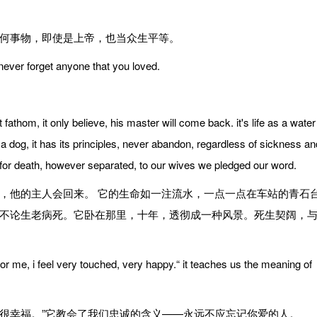
何事物，即使是上帝，也当众生平等。
ver forget anyone that you loved.
thom, it only believe, his master will come back. it's life as a water
 a dog, it has its principles, never abandon, regardless of sickness an
 or for death, however separated, to our wives we pledged our word.
他的主人会回来。 它的生命如一注流水，一点一点在车站的青石
不论生老病死。它卧在那里，十年，透彻成一种风景。死生契阔，
r me, i feel very touched, very happy.“ it teaches us the meaning of
幸福。”它教会了我们忠诚的含义——永远不应忘记你爱的人。