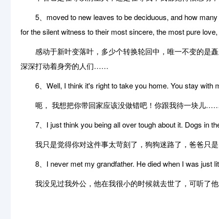
5、moved to new leaves to be deciduous, and how many conver
for the silent witness to their most sincere, the most pure lo
感动于新叶变落叶，多少个转换轮回中，唯一不变的是矗立
深深打动着身旁的人们……
6、Well, I think it's right to take you home. You stay with m
呃， 我想把你带回家应该没做错吧！你跟我待一块儿……
7、I just think you being all over tough about it. Dogs in the fi
我只是觉得你对这件事太苛刻了，狗狗迷路了，爸爸只是
8、I never met my grandfather. He died when I was just littl
我没见过我外公，他在我很小的时候就去世了，可听了他和H