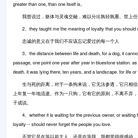
greater than one, than one itself is。
我曾说过，躯体与灵魂交融，难以分出孰轻孰重。世上任
2、they taught me the meaning of loyalty that you should ne
忠诚的意义在于我们不应该忘记爱过的每一个人
3、the distance between life and death, for a dog, it cannot fa
passage, one point one year after year in bluestone station. as
death. it was lying there, ten years, and a landscape. for life
生与死的距离，对于一条狗来说，它无法参透，它只相信，
上年复一年地流逝。作为一只狗，它有它的原则，不离不弃，
子成说。
4、whether it is waiting for the previous owner, or waiting fo
loyalty -- should never forget the people you love.
不管它是在等以前主人，还是在等我，我都觉得很感动，很