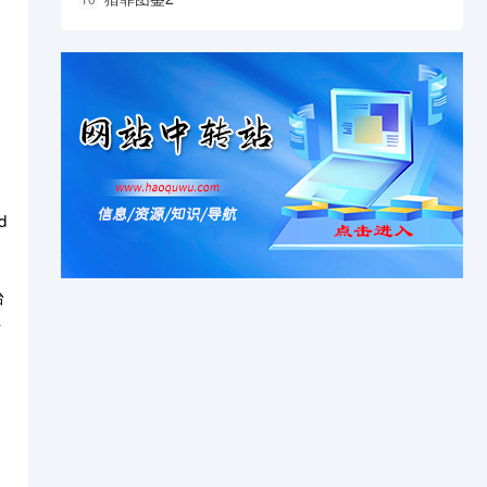
d
台
与