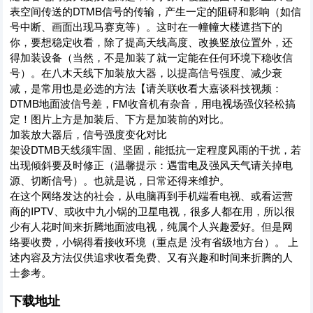
表空间传送的DTMB信号的传输，产生一定的阻碍和影响（如信
号中断、画面出现马赛克等）。这时在一幢幢大楼遮挡下的
你，要想稳定收看，除了提高天线高度、改换竖放位置外，还
得加装设备（当然，不是加装了就一定能在任何环境下稳收信
号）。在八木天线下加装放大器，以提高信号强度、减少衰
减，是常用也是必选的方法【请关联收看大嘉谈科技视频：
DTMB地面波信号差，FM收音机有杂音，用电视场强仪轻松搞
定！图片上方是加装后、下方是加装前的对比。
加装放大器后，信号强度变化对比
架设DTMB天线须牢固、坚固，能抵抗一定程度风雨的干扰，若
出现倾斜要及时修正（温馨提示：遇雷电及强风天气请关掉电
源、切断信号）。也就是说，日常还得来维护。
在这个网络发达的社会，从电脑再到手机端看电视、或看运营
商的IPTV、或收中九小锅的卫星电视，很多人都在用，所以很
少有人花时间来折腾地面波电视，纯属个人兴趣爱好。但是网
络要收费，小锅得看接收环境（重点是 没有省级地方台）。 上
述内容及方法仅供追求收看免费、又有兴趣和时间来折腾的人
士参考。
下载地址