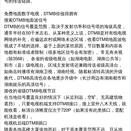
号的传送链路。
免费地面数字电视，DTMB你值得拥有
搜索DTMB地面波信号
DTMB的信号覆盖范围，取决于发射功率和信号塔的海拔高度，
通常半径在50千米左右。从某种意义上说，DTMB是对有线电视
网络的补充，在偏远农村或网络未达区域，收看DTMB地面波电
视成了不错的选择。鉴于上面的某些原因，节目数量和内容各
地都有标准或者限制（很多地区信号会有加密）。常见有央视
（除3568）、各省的省级电视台（如湖南电影、湖南公共等）
和市（县）级电视台。区域主发射塔还兼顾传送省级高清台，
如南岳转播塔有湖南卫视，湖南经视。随着标清转高清的升级
换代，DTMB高清也在各地逐步升级中（长沙周边有湖南都市和
湖南娱乐的高清信号）。
接收的省级DTMB电视节目
在当地信号覆盖良好的情况下（从近到远，空旷、无高建筑物
遮挡），只要电视机端支持DTMB接口，接上室外八木天线，就
能收看，标清台清晰度仅次于720P（如果没有此类插口，需配
机顶盒收看）。
电视机后端DTMB插口
随着各地高楼大厦拔地而起，对于原本覆盖范围不远、且从地