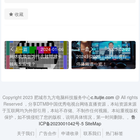
收藏
上一篇
2024-01-06
下一篇
2025-02-22
网络机顶盒为什么越用越卡
2024到2025，国内电视台
顿和反应慢？
停播频道一览！
Copyright 2023 肥城市九方电脑科技服务中心
c.ituijie.com
@ All rights
Reserved ，分享DTMB中国优秀电视台网络直播资源，本站资源来源
于互联网均为外部引用，本站不存储、不制作任何视频。本站重视版权
保护，如不慎侵犯了您的版权，说明具体情况，第一时间删除。。
鲁
ICP备2023001042号-5
SiteMap
关于我们
广告合作
申请收录
联系我们
热门标签