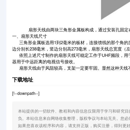
扇形天线由两块三角形金属板构成，通过安装孔固定在支
一、扇形天线尺寸
三角形金属板选用1到2毫米的板材，连接缋线的那个角的度
边分别长238毫米，竖边分别高273毫米，扇形天线总宽度（
依照上述尺寸制作的扇形天线可稳定工作于UHF频段，用于
器用于中远距离的电视信号接收。
扇形天线由于风阻较高，支架一定要牢固。显然这种天线不
下载地址
[!--downpath--]
本站提供的一切软件、教程和内容信息仅限用于学习和研究目
负。本站信息来自网络收集整理，版权争议与本站无关。您必
如果您喜欢该程序和内容，请支持正版，购买注册，得到更