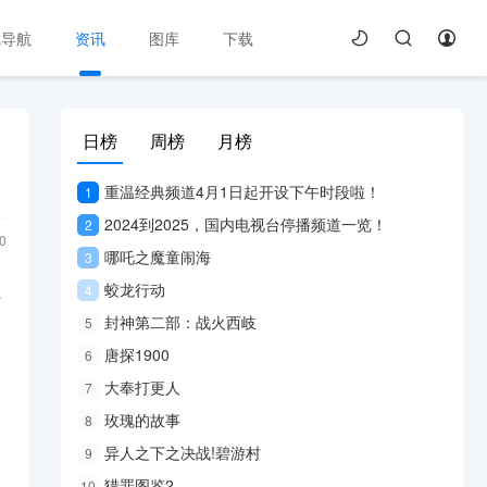
线导航
资讯
图库
下载
日榜
周榜
月榜
重温经典频道4月1日起开设下午时段啦！
1
2024到2025，国内电视台停播频道一览！
2
0
哪吒之魔童闹海
3
益
蛟龙行动
4
封神第二部：战火西岐
5
唐探1900
6
大奉打更人
7
玫瑰的故事
8
异人之下之决战!碧游村
9
猎罪图鉴2
10