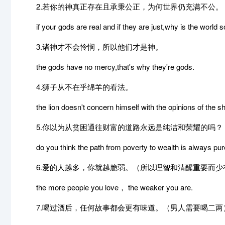
2.若你的神真正存在且承秉公正，为何世界仍充满不公。
if your gods are real and if they are just,why is the world so f
3.诸神才不会怜悯，所以他们才是神。
the gods have no mercy,that's why they're gods.
4.狮子从不在乎绵羊的看法。
the lion doesn't concern himself with the opinions of the s
5.你以为从贫困通往财富的道路永远是纯洁和荣耀的吗？
do you think the path from poverty to wealth is always pur
6.爱的人越多，你就越脆弱。（所以理智和清醒重要而少
the more people you love， the weaker you are.
7.喝过酒后，任何故事都会更有味道。（男人需要喝二两