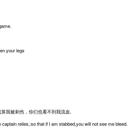
 game.
en your legs
算我被刺伤，你们也看不到我流血.
aptain relies,:so that if I am stabbed,you will not see me bleed.