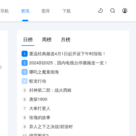
线导航
资讯
图库
下载
日榜
周榜
月榜
重温经典频道4月1日起开设下午时段啦！
1
2024到2025，国内电视台停播频道一览！
2
0
哪吒之魔童闹海
3
蛟龙行动
4
封神第二部：战火西岐
5
。
唐探1900
6
大奉打更人
7
玫瑰的故事
8
异人之下之决战!碧游村
9
猎罪图鉴2
10