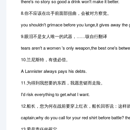
there's no story so good a drink won't make it better.
8.你不应该在出手前面部扭曲，会被对方察觉。
you shouldn't grimace before you lunge,it gives away the
9.眼泪不是女人唯一的武器，……咳自行翻译
tears aren't a women 's only weapon,the best one's betwe
10.兰尼斯特，有债必偿。
A Lannister always pays his debts.
11.为得到我想要的东西，我愿意铤而走险。
I'd risk everything to get.what I want.
12.船长，您为何在战前要穿上红衣，船长回答说：这样就
captain,why do you call for your red shirt before battle? the c
13.爱是责任的死穴.