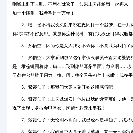
咽喉上刺下去吧，不用在犹豫了！如果上天能给我一次再来一
加一个期限，我希望是一万年！
2、噢，怪不得我长久以来都在做同样一个噩梦。在一片漆
得我非常不好意思。就是你这种眼神，有好几次还盯得我脸都
3、孙悟空：因为你是女人我才不杀你，不要以为我怕了
4、孙悟空：大家看到啦？这个家伙没事就长篇大论婆婆妈
是一堆苍蝇围着你，嗡……飞到你的耳朵里面，救命啊……所
子勒住它的脖子用力一拉。呵，整个舌头都伸出来啦！我在手
5、紫霞仙子：那我们大家立刻开始这段感情吧！
6、紫霞仙子：上天既然安排他拔出我的紫青宝剑，他一定
况下出现，身披金甲圣衣，脚踏七彩云来娶我！
7、紫霞仙子：无论明不明白，我已经不是神仙了，我只明
8、紫霞仙子：我的意中人是个盖世英雄，有一天他会踩着