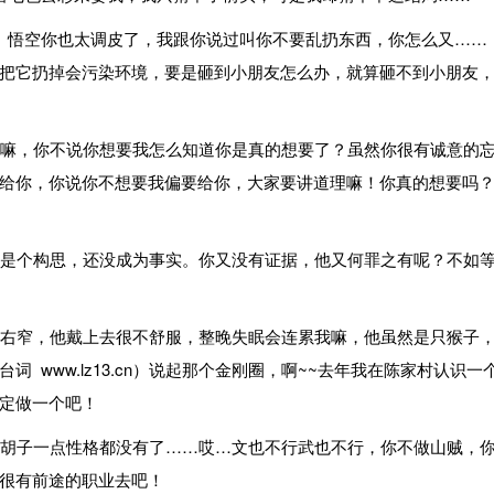
悟空你也太调皮了，我跟你说过叫你不要乱扔东西，你怎么又……
把它扔掉会污染环境，要是砸到小朋友怎么办，就算砸不到小朋友
嘛，你不说你想要我怎么知道你是真的想要了？虽然你很有诚意的
给你，你说你不想要我偏要给你，大家要讲道理嘛！你真的想要吗
是个构思，还没成为事实。你又没有证据，他又何罪之有呢？不如
右窄，他戴上去很不舒服，整晚失眠会连累我嘛，他虽然是只猴子
www.lz13.cn）说起那个金刚圈，啊~~去年我在陈家村认识一
定做一个吧！
胡子一点性格都没有了……哎…文也不行武也不行，你不做山贼，
很有前途的职业去吧！