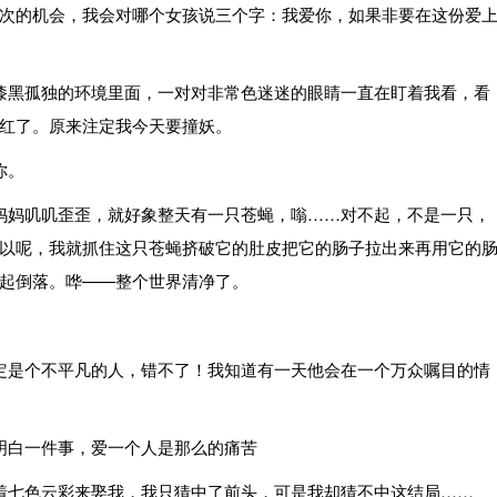
次的机会，我会对哪个女孩说三个字：我爱你，如果非要在这份爱
黑孤独的环境里面，一对对非常色迷迷的眼睛一直在盯着我看，看
红了。原来注定我今天要撞妖。
你。
妈叽叽歪歪，就好象整天有一只苍蝇，嗡……对不起，不是一只，
以呢，我就抓住这只苍蝇挤破它的肚皮把它的肠子拉出来再用它的
起倒落。哗——整个世界清净了。
是个不平凡的人，错不了！我知道有一天他会在一个万众嘱目的情
白一件事，爱一个人是那么的痛苦
七色云彩来娶我，我只猜中了前头，可是我却猜不中这结局……