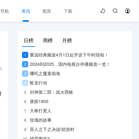
线导航
资讯
图库
下载
日榜
周榜
月榜
重温经典频道4月1日起开设下午时段啦！
1
2024到2025，国内电视台停播频道一览！
2
0
哪吒之魔童闹海
3
蛟龙行动
4
不
封神第二部：战火西岐
5
进
唐探1900
6
大奉打更人
7
玫瑰的故事
8
异人之下之决战!碧游村
9
猎罪图鉴2
10