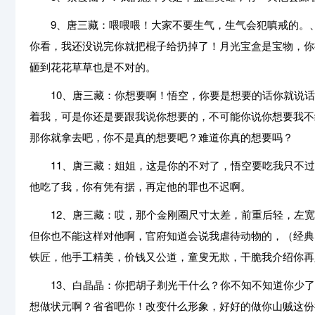
9、唐三藏：喂喂喂！大家不要生气，生气会犯嗔戒的。、
你看，我还没说完你就把棍子给扔掉了！月光宝盒是宝物，你
砸到花花草草也是不对的。
10、唐三藏：你想要啊！悟空，你要是想要的话你就说话
着我，可是你还是要跟我说你想要的，不可能你说你想要我不
那你就拿去吧，你不是真的想要吧？难道你真的想要吗？
11、唐三藏：姐姐，这是你的不对了，悟空要吃我只不过
他吃了我，你有凭有据，再定他的罪也不迟啊。
12、唐三藏：哎，那个金刚圈尺寸太差，前重后轻，左宽
但你也不能这样对他啊，官府知道会说我虐待动物的，（经典台词 
铁匠，他手工精美，价钱又公道，童叟无欺，干脆我介绍你再
13、白晶晶：你把胡子剃光干什么？你不知不知道你少了
想做状元啊？省省吧你！改变什么形象，好好的做你山贼这份