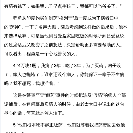
有药有钱了，如果我儿子早点生孩子，我都可以当爷爷了。”
程勇从印度购买仿制药“格列宁”后一度成为了病者口中
的“药神”，一下子名声大振，随后考虑到这样做的后果后，他本
来选择放弃，可是当他到吕受益家里吃饭的时候听到吕受益说
的这席话后又改变了之前想法，决定帮助更多需要帮助的人。
可以看出，程勇是一个心地善良的人。
4.“4万块1瓶，我病了3年，吃了3年，为了买药，房子没
了，家人也拖垮了，谁家还没个病人，你能保证一辈子不生病
吗？我不想死，我想活着。”
这是在警察严查“假药”事件的时候把涉及“假药”的病人全部
逮捕后，在逼问幕后卖药人的时候，由老太太口中说出的这句
揪心的话，简直就是催人泪下。
5.“他们根本吃不起正版药，他们就等着我把药带回去救他