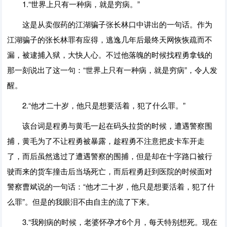
1.“世界上只有一种病，就是穷病。”
这是从卖假药的江湖骗子张长林口中讲出的一句话。作为
江湖骗子的张长林罪有应得，逃逸几年后最终天网恢恢疏而不
漏，被逮捕入狱，大快人心。不过他落魄的时候找程勇拿钱的
那一刻说出了这一句：“世界上只有一种病，就是穷病”，令人发
醒。
2.“他才二十岁，他只是想要活着，犯了什么罪。”
该台词是程勇与黄毛一起在码头拉货的时候，遭遇警察围
捕，黄毛为了不让程勇被暴露，趁程勇不注意把皮卡车开走
了，而后虽然逃过了遭遇警察的围捕，但是却在十字路口被行
驶而来的货车撞击后当场死亡，而后程勇赶到医院的时候面对
警察曹斌说的一句话：“他才二十岁，他只是想要活着，犯了什
么罪”。但是的我眼泪不由自主的流了下来。
3.“我刚病的时候，老婆怀孕才6个月，每天特别想死。现在