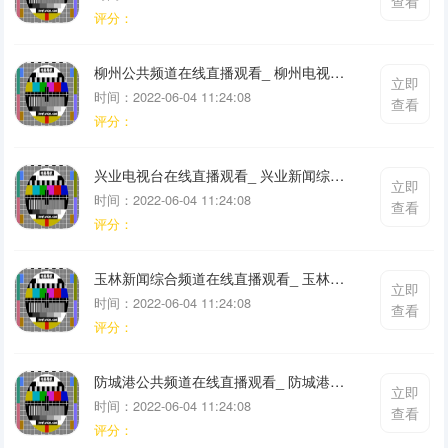
查看
评分：
柳州公共频道在线直播观看_ 柳州电视台
立即
公共频道
时间：2022-06-04 11:24:08
查看
评分：
兴业电视台在线直播观看_ 兴业新闻综合
立即
频道
时间：2022-06-04 11:24:08
查看
评分：
玉林新闻综合频道在线直播观看_ 玉林电
立即
视台1套新闻综合
时间：2022-06-04 11:24:08
查看
评分：
防城港公共频道在线直播观看_ 防城港电
立即
视台2套公共频道
时间：2022-06-04 11:24:08
查看
评分：