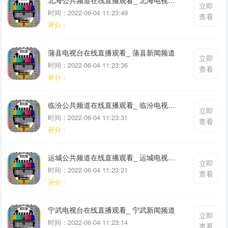
立即
3套公共
时间：2022-06-04 11:23:49
查看
评分：
蒲县电视台在线直播观看_ 蒲县新闻频道
立即
时间：2022-06-04 11:23:36
查看
评分：
临汾公共频道在线直播观看_ 临汾电视台
立即
2套公共
时间：2022-06-04 11:23:31
查看
评分：
运城公共频道在线直播观看_ 运城电视台
立即
2套公共频道
时间：2022-06-04 11:23:21
查看
评分：
宁武电视台在线直播观看_ 宁武新闻频道
立即
时间：2022-06-04 11:23:14
查看