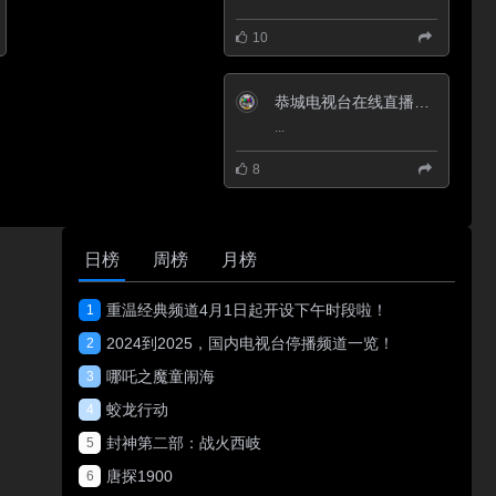
10
恭城电视台在线直播观看_ 恭城新闻综合频道
...
8
日榜
周榜
月榜
重温经典频道4月1日起开设下午时段啦！
1
2024到2025，国内电视台停播频道一览！
2
哪吒之魔童闹海
3
蛟龙行动
4
封神第二部：战火西岐
5
唐探1900
6