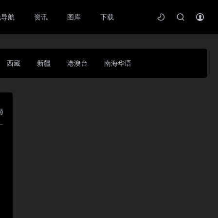
线导航
资讯
图库
下载
西藏
新疆
港澳台
南海华语
6
)