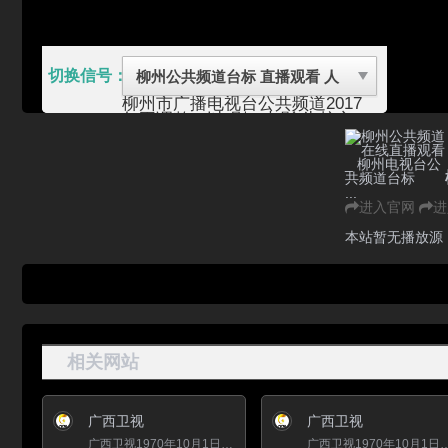
切换信号：
柳州市广播电视台公共频道2017
年再调整，以"剧"+电影 为核心，
进行编排，以大容量、密集型的播
出方式，集中奉献 精彩纷呈的电
视剧集和电影。
柳州市广播电 柳州市广播电视
...
台公共频道2018年再调整，以“抗
进入官网
进
战剧”+“谍战剧”为核心，大容量、
密集型播出，精彩纷呈，不容错
本站暂无播放源
过。
视台包括柳州电视台（新闻频道
科教频道 公共频道）、广播三频
率（新闻广播 交通广播 音乐广
播）及《锋尚》周刊，位于广西柳
州市桂中大道1号。
精品栏目：
1、 2018年《精彩剧场》推出抗战
相关网站
剧、谍战剧，四集电视剧连播，故
事更精彩
2、
《生活大参考》
广西卫视
广西卫视
3、
《人文中国》
4、
《影视界》
广西卫视1970年10月1日正式开播，在充分发挥宣传功能的同时，积极进行综合实力和品牌影响力建设，现已发展成为现...
广西卫视1970年10月1日正式开播，在充分发挥宣传功能的同时，积极进行综合实力