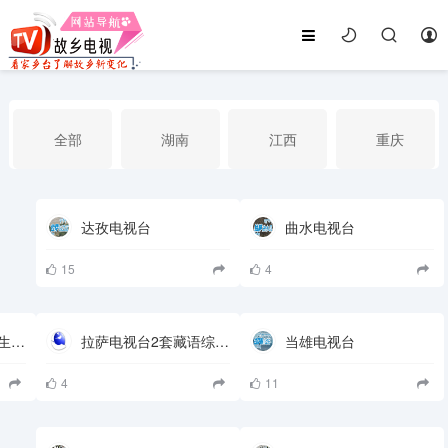
全部
湖南
江西
重庆
湖北
河南
福建
广东
达孜电视台
曲水电视台
15
4
广西
云南
四川
贵州
西藏电视台4套经济生活频道
拉萨电视台2套藏语综合频道
当雄电视台
海南
宁夏
西藏
新疆
4
11
港澳台
南海华语