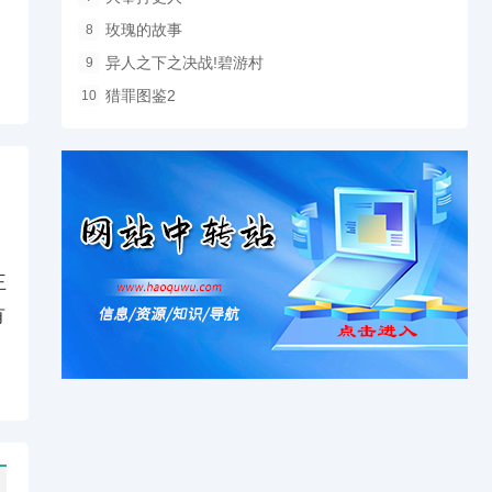
玫瑰的故事
8
异人之下之决战!碧游村
9
猎罪图鉴2
10
王
有