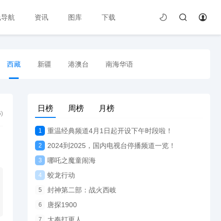
线导航
资讯
图库
下载
西藏
新疆
港澳台
南海华语
日榜
周榜
月榜
6
)
重温经典频道4月1日起开设下午时段啦！
1
2024到2025，国内电视台停播频道一览！
2
哪吒之魔童闹海
3
蛟龙行动
4
封神第二部：战火西岐
5
唐探1900
6
大奉打更人
7