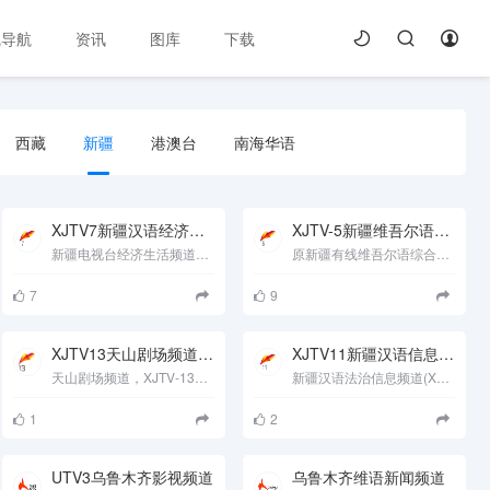
线导航
资讯
图库
下载
西藏
新疆
港澳台
南海华语
XJTV7新疆汉语经济生活频道
XJTV-5新疆维吾尔语影视频道
新疆电视台经济生活频道（XJTV-7）的前身是新疆经济电视台，简称&ldquo;新疆经视&rdquo;，新疆广播电视事业改革发展......
原新疆有线维吾尔语综合频道，新疆电视台维语综艺频道（XJTV-5）是以播出电影、文艺、娱乐休闲类节 目为主的综艺......
7
9
XJTV13天山剧场频道新疆电影频道
XJTV11新疆汉语信息服务频道
天山剧场频道，XJTV-13新疆电视台十三套维语电影频道在线直播观看,网络电视直播,新疆广播电视台维语电影频道......
新疆汉语法治信息频道(XJTV-11)，新疆电视台11频道经过频道全体人员地精心准备，于2004年3月1日正式改版开播。......
1
2
UTV3乌鲁木齐影视频道
乌鲁木齐维语新闻频道