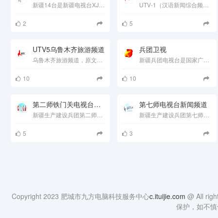
新疆14台是新疆电视台XJTV-14（娱乐巴扎频道） ，主要文艺频道《娱乐巴扎》将精选富有民族特色的歌舞、音乐以及国......
UTV-1（汉语新闻综合频道）自1985年乌鲁木齐电视台成立始，历经17个春秋。在几代电视人的精心培育下，已成为首府电......
2
5
UTV5乌鲁木齐旅游频道
兵团卫视
乌鲁木齐旅游频道，原文体娱乐频道，2002年的宣传口号是：看人，观景，品快乐。美在其中，乐在其中。2000年5月，经市委、......
新疆兵团电视台是国家广电总局批准的省级电视台。2005年，兵团电视台通过区网络和市网络公司传输，覆盖新疆乌鲁......
10
10
第二师铁门关电视台新闻频道
第七师电视台新闻频道
新疆生产建设兵团第二师广播电视台 3032002 新疆生产建设兵团第二师文化体育广播影视局 1、广播节目（无线和......
新疆生产建设兵团第七师广播电视台 3032007 新疆生产建设兵团第七师文化广播电视局 1、广播节目（无线和有线）2......
5
3
Copyright 2023 肥城市九方电脑科技服务中心
c.ituijie.com
@ All
保护，如不慎