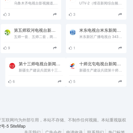
乌鲁木齐电视台影视频道,是乌鲁木齐地区唯一一家二十四小时不间断专门播出电影、电视剧的专业频道. 建台十......
UTV-2（维语新闻综合频道）维语综合频道是综合性的频道，采编人员共有60个人，各种类型拦目有20个。 乌鲁木齐市作......
3
3
第五师双河电视台新闻频道
米东电视台米东新闻频道
五师一套、五师二套，两套电视频道，弘扬主旋律，讴歌新时代，汇聚品牌力量，传播优秀文化。FM100.6&ldquo;双河之声&r......
米东新区广播电视台 3431022 米东新区文化体育广播影视局 1、广播节目（无线和有线）2、电视节目（无线和有线）米东......
9
1
第十三师电视台新闻频道
十师北屯电视台新闻频道
新疆生产建设兵团第十三师广播电视台 3032011 新疆生产建设兵团第十三师文化广播电视局 1、广播节目（无线和......
新疆生产建设兵团第十师广播电视台 3032009 新疆生产建设兵团第十师文化广播电视局 1、广播节目（无线和有线）2......
6
5
本站资源来源于互联网均为外部引用，本站不存储、不制作任何视频。本站重视版权
2号-5
SiteMap
关于我们
广告合作
申请收录
联系我们
热门标签