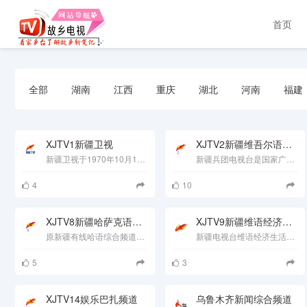
首页
全部
湖南
江西
重庆
湖北
河南
福建
XJTV1新疆卫视
XJTV2新疆维吾尔语卫视
新疆卫视于1970年10月1日开播。1986年7月1日，新疆电视台维吾尔语、汉语节目正式上星传输，成为全国第一家上星......
新疆兵团电视台是国家广电总局批准的省级电视台。2005年，兵团电视台通过区网络和市网络公司传输，覆盖新疆乌鲁......
4
10
XJTV8新疆哈萨克语综艺频道
XJTV9新疆维语经济生活频道
原新疆有线哈语综合频道，新疆电视台哈语综艺频道是以休闲娱乐节目及影视剧为主，力求反映哈萨克族文化生活专业......
新疆电视台维语经济生活频道是以经济建设为中心，宣传自治区经济领域各项方针政策，深度透视经济现象，关注百姓经......
5
3
XJTV14娱乐巴扎频道
乌鲁木齐新闻综合频道