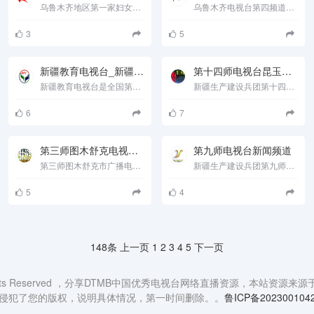
乌鲁木齐地区第一家妇女儿童频道2月1日正式开播.翻开《女性周刊》&lsquo;女人的心情&lsquo;女人的心事&lsqu......
乌鲁木齐电视台第四频道是以城市化、本地化、通俗化、生活化服务性为主要特色的现代都市生活频道。2000年5......
3
5
新疆教育电视台_新疆教育频道
第十四师电视台昆玉电视台
新疆教育电视台是全国第一家国家批准建立的省（区）级教育电视台。1980年8月正式开播。采用米波10频道开路播出，......
新疆生产建设兵团第十四师广播电视台 3032012 新疆生产建设兵团第十四师文化广播电视局 1、广播节目（无线和......
6
7
第三师图木舒克电视台新闻频道
第九师电视台新闻频道
第三师图木舒克市广播电视台是经国家广播电影电视总局于2004年批准设立的广播电视播出机构，是新疆生产建设兵......
新疆生产建设兵团第九师广播电视台 3032008 新疆生产建设兵团第九师文化广播电视局 1、广播节目（无线和有线）2......
5
4
148条
上一页
1
2
3
4
5
下一页
 rights Reserved ，分享DTMB中国优秀电视台网络直播资源，
侵犯了您的版权，说明具体情况，第一时间删除。。
鲁ICP备202300104