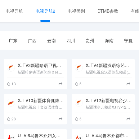
电视导航
电视导航2
电视类别
DTMB参数
有
广东
广西
云南
四川
贵州
海南
宁夏
XJTV3新疆哈语卫视直播
XJTV4新疆汉语综艺频道
新疆哈萨克语新闻综合频道（XJTV-3）于2002年元月组建，下设三个部门和两个科室，即：哈语编辑部、社教部、文艺部、综......
新疆电视台汉语综艺频道(XJTV-4)（原影视文体频道）新疆电视台第四套节目是一个以时尚咨询节目及影视剧为主、力......
13
5
XJTV10新疆体育健康频道
XJTV12新疆电视台少儿频道
新疆电视台十套汉语体育健康频道简介 原新疆有线体育频道，新疆电视台汉语体育健康频道是一个体育健康专业频......
新疆话少儿频道XJTV-12，新疆电视台新疆话少儿频道是新疆电视台开办的专业少儿频道（XJTV&mdash;12）。频道秉承&l......
28
5
UTV-6乌鲁木齐妇女儿童频道
UTV-4乌鲁木齐都市生活频道