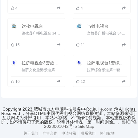
4
4
达孜电视台
当雄电视台
达孜县广播电视台 3426005 达孜县文化广播电影电视局 电视节目：以转播中央、自治区和市（地）节目为主，自办少量当...
当雄县广播电视台 3426001 当雄县文化广播影视（新闻出版、文物）局 电视节目：以转播中央、自治区和市（地）节目为主...
15
11
拉萨电视台3套旅游文化旅游频道
拉萨电视台1套综合频道
拉萨文化旅游频道第三套节目（拉萨有线电视信息频道）在11频道闭路播出，主要栏目有《电视剧》、《电视导购》、《...
拉萨综合频道第一套节目在10频道开路播出，是综合性节目，每天播出18小时，主要栏目有汉藏语《拉萨新闻》、《少儿...
10
12
Copyright 2023 肥城市九方电脑科技服务中心
c.ituijie.com
@ All rights
Reserved ，分享DTMB中国优秀电视台网络直播资源，本站资源来源于
互联网均为外部引用，本站不存储、不制作任何视频。本站重视版权保
护，如不慎侵犯了您的版权，说明具体情况，第一时间删除。。
鲁ICP备
2023001042号-5
SiteMap
关于我们
广告合作
申请收录
联系我们
热门标签