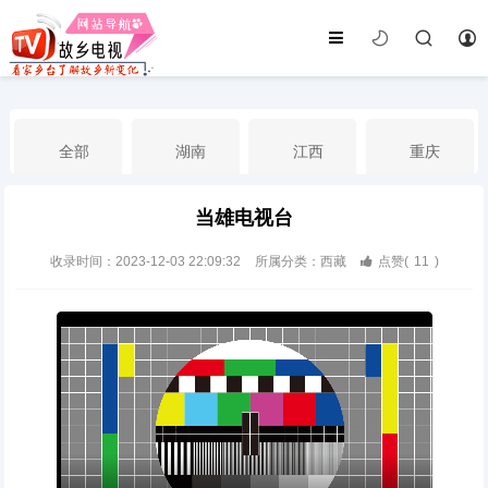
全部
湖南
江西
重庆
当雄电视台
湖北
河南
福建
广东
收录时间：2023-12-03 22:09:32
所属分类：西藏
点赞(
11
)
广西
云南
四川
贵州
海南
宁夏
西藏
新疆
港澳台
南海华语