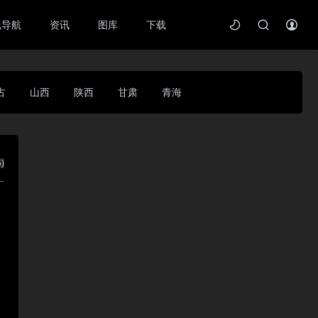
线导航
资讯
图库
下载
古
山西
陕西
甘肃
青海
5
)