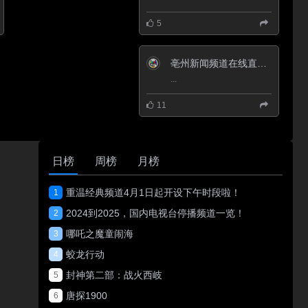
5
亳州新闻频道在线直播观看_ 亳州电视台新闻
...
11
日榜
周榜
月榜
重温经典频道4月1日起开设下午时段啦！
1
2024到2025，国内电视台停播频道一览！
2
哪吒之魔童闹海
3
蛟龙行动
4
封神第二部：战火西岐
5
唐探1900
6