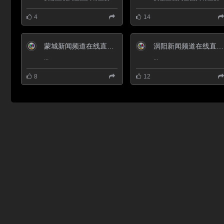
131.9万人。
涡阳县是一代先哲老子的故里，汉
4
14
为城父、山桑、至县地，北魏、北
齐曾置涡阳、丹城、龙山县。隋改
置肥水县。清同治三年（1864
年），由亳州、宿州、阜阳、蒙城
蒙城新闻频道在线直播观看_ 蒙城电视台新闻
涡阳新闻频道在线直播观看_ 涡阳电视台
析置涡阳县，因袭北魏涡阳县名而
...
...
命名。境内人文景观众多，存有天
静宫、东太清宫、范蠡冢、遗履
桥、嵇康墓、陈抟卧迹、红城子遗
8
12
址、张乐行故居等古迹。