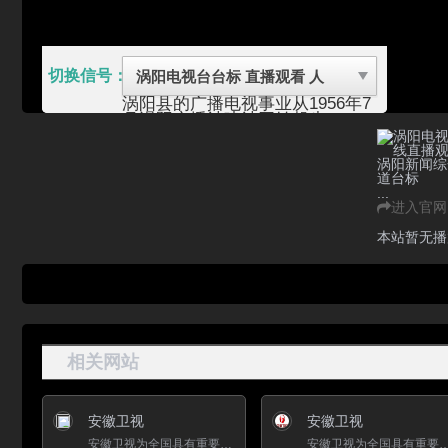
切换信号：
涡阳县的广播电视事业从1956年7
月涡阳广播站建站开始起步,1982
年县建立了调频电台和电视差转
台。1998年县建立了广播电台和
教育电视台。1990年7月建成了
112米自立式广播电视微波铁塔，
...
1992年11月有线电视试播成功。
进入官网
1996年，广播电视中心办公大
楼、广播电视微波机房大楼、广播
本站暂无播
电视服务大楼先后竣工投入使用。
1997年10月开通了广播电视多路
微波传输系统，1998年6月，完成
省广电传输光缆途径我县及沿线乡
镇的加芯工程，具备了信号回传至
省、市台的功能。2003年1月，涡
阳县广播电视台成立。
涡阳县，安徽省亳州市辖县，位于
相关网站
安徽省北部，淮北平原中部，北临
濉溪县、河南省永城市，南临利辛
县，西靠亳州市谯城区，东临蒙城
安徽卫视
安徽卫视
县；总面积2107平方千米，辖3个
街道、20个镇，2019年常住人口
安徽卫视为全国具有重要影响力的强势传媒，稳固的位列于全国卫视第一阵营。 在《中国电视节目榜》中，安徽卫视...
安徽卫视为全国具有重要影响力的强势传媒，稳固的位列于全国卫视第一阵营。 在《中国电视