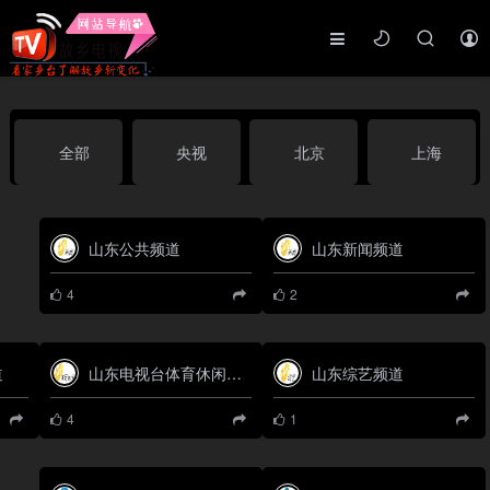
全部
央视
北京
上海
天津
山东
江苏
浙江
山东公共频道
山东新闻频道
4
2
安徽
河北
黑龙江
吉林
道
山东电视台体育休闲频道
山东综艺频道
辽宁
内蒙古
山西
陕西
4
1
甘肃
青海