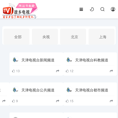
全部
央视
北京
上海
天津
山东
江苏
浙江
天津电视台新闻频道
天津电视台科教频道
13
12
安徽
河北
黑龙江
吉林
道
天津电视台公共频道
天津电视台都市频道
辽宁
内蒙古
山西
陕西
9
15
甘肃
青海