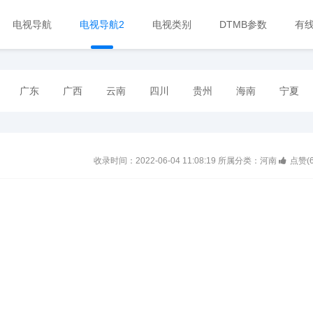
电视导航
电视导航2
电视类别
DTMB参数
有
广东
广西
云南
四川
贵州
海南
宁夏
收录时间：2022-06-04 11:08:19
所属分类：河南
点赞(