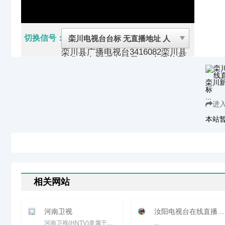
切换信号：
栾川县广播电视台
3416082
栾川县
文化广电新闻出版局
1、广播节目
（有线）2、电视节目：在电视公
共频道的预留时段内插播当地新闻
和经济类、科技类、法制类、农业
类、重大活动类专题、有地方特色
...
的文艺节目以及广告等（无线和有
进
线）
栾川因传说远古时期鸾鸟群栖于此
本站
而得名。位于河南省西部，东与嵩
县毗邻，西与卢氏接壤，南与西峡
抵足，北与洛宁摩肩，素有“洛阳
后花园”和“洛阳南大门”的美誉。
栾川县总面积2477平方千米，素
有“四河三山两道川、九山半水半
分田”之称。现辖12镇2乡1个管委
会（重渡沟管委会）、213个行政
相关网站
村（居委会），总人口35万，其
中农业人口29.9万。
2016年县城建成区面积是15.78平
河南卫视
汝阳电视台在线直播观看_ 汝阳新闻频道
方公里。栾川县先后获得国家卫生
县城、中国旅游强县、国家生态
河南卫视(HNTV)隶属于中国河南电视台，目前中国规模最大、最具影响力的卫星电视机构之一。河南卫视是河南省最...
...