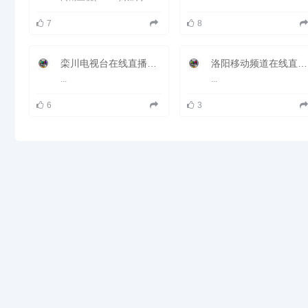
县、国家园林县城、全国休闲农业
与乡村游示范县、全国魅力新农村
7
8
十佳县、全国社会治安综合治理先
进县、全国平安建设先进县、全国
义务教育发展基本均衡县、世界十
大乡村度假胜地。2018年重新确
栾川电视台在线直播观看_ 栾川新闻频道
洛阳移动频道在线直播观看_ 洛阳电视台移动频道
认国家卫生县城（乡镇）。
...
...
2018年12月12日，被命名为第二
批“绿水青山就是金山银山”实践创
新基地。 2019年5月9日，经省级
6
3
专项评估检查，达到脱贫摘帽标
准，正式退出贫困县序列。