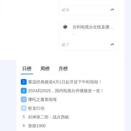
8
吉利电视台在线直播观看_ 吉利区新闻频道
...
7
日榜
周榜
月榜
重温经典频道4月1日起开设下午时段啦！
1
2024到2025，国内电视台停播频道一览！
2
哪吒之魔童闹海
3
蛟龙行动
4
封神第二部：战火西岐
5
唐探1900
6