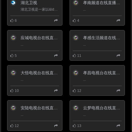
件。其中1975年在睡虎地出土的
湖北卫视
孝南频道在线直播观看_ 孝感电视台孝南频道
秦代竹简举世瞩目，竹简记载的秦
代法典是中国最早、保存最完整的
湖北卫视是一家以&ldquo;证券财经节目&rdquo;为特色的新锐电视媒体。每天24小时面向全国播出，湖北卫视目前已...
...
法律，是建国50周年十大考古重
要发现之一。中华民族广为流传
6
4
的“二十四孝”之一的汉孝子黄香，
出生在云梦。被孙中山誉为大将军
的辛亥革命先驱吴禄贞也诞生在这
里。
应城电视台在线直播观看_ 应城电视台
孝感生活频道在线直播观看_ 孝感电视台2套生活
...
...
5
11
大悟电视台在线直播观看_ 大悟新闻频道
孝昌电视台在线直播观看_ 孝昌新闻频道
...
...
10
12
安陆电视台在线直播观看_ 安陆新闻频道
云梦电视台在线直播观看_ 云梦新闻频道
...
...
12
13