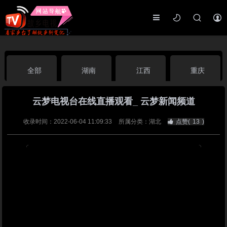
全部
湖南
江西
重庆
云梦电视台在线直播观看_ 云梦新闻频道
湖北
河南
福建
广东
收录时间：2022-06-04 11:09:33
所属分类：湖北
点赞(
13
)
广西
云南
四川
贵州
海南
宁夏
西藏
新疆
港澳台
南海华语