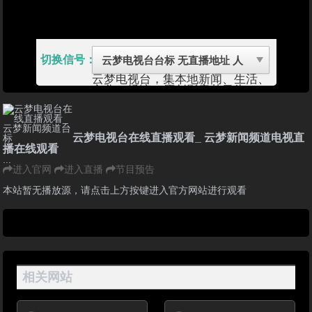
切换信号：
云梦电视台，集本地新闻、生活、
文化、经济、原创影音节目为一
体，以权威的时政报道、贴近百姓
生活的专题栏目、丰富优秀的电视
剧和其他综合节目服务于电视观众
的频道。新闻生活信息海量更新，
云梦电视台在线直播观看_ 云梦新闻频道电视直
文明城市窗口展示风采，并提供
播在线观看
30多个栏目的点播，第一时间为
...
网友提供最全面的视听资讯。
进入官网
进入直播
节目预告
云梦县，隶属湖北省孝感市，位于
湖北省中部偏东、江汉平原东北
本站暂无播放源，请点击上方按键进入官方网站进行观看
部，县境北接安陆市、西连应城
市、南望汉川市、东邻孝南区。
云梦历史悠久，人文荟萃。云梦置
县于西魏大统十六年（公元550
年），距今已有1400多年的历
史。县府驻地城关曾是楚国的别
都、秦朝的禁苑、汉晋的郡治，城
相关网站
东存有著名的楚王城遗址。境内出
土的秦代竹简、秦代漆器、东汉陶
楼、卧鹿立鸟等稀世文物一千余