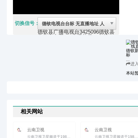
切换信号：
德钦县广播电视台
3425096
德钦县
文体广电局
1、广播节目（有线）
2、电视节目：在电视公共频道的
预留时段内插播当地新闻和经济
类、科技类、法制类、农业类、重
大活动类专题、有地方特色的文艺
...
节目以及广告等（有线）
进
德钦县是云南省迪庆藏族自治州下
辖县之一，县境位于云南省西北
本站
部。德钦县辖2个镇、6个乡，总
面积为7273平方公里，人口密度
每平方公里8人，县城升平镇，海
拔3400米，距州府中甸182公里，
距省会昆明889公里。德钦县素
称“歌舞之乡”，是中国最珍贵的滇
金丝猴的故乡。
2010年末，德钦县人口6.008万
相关网站
人，男性与女性人口比为1.009，
县境内主要居住民族是藏族、傈僳
族等，藏族占人口总数的
云南卫视
云南卫视
80.31%。
德钦县是以农业、牧业为主的农业
云南卫视卫星频道于1989年在全国省级台中率先上星播出，现在使用的是亚太lA卫星第八转发器。除覆盖全国外，有43...
云南卫视卫星频道于1989年在全国省级台中率先上星播出，现在使用的是亚太lA卫星第八转发器。除覆盖全国外，有43...