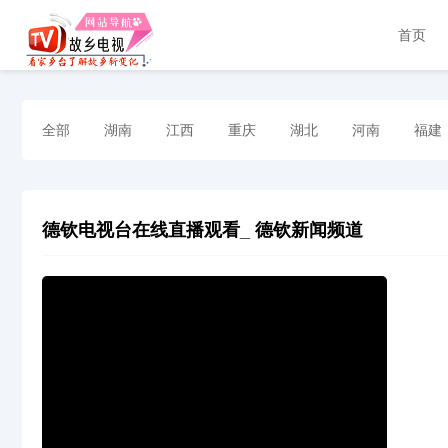
首页
全部
湖南
江西
重庆
湖北
河南
福建
德钦电视台在线直播观看_ 德钦新闻频道