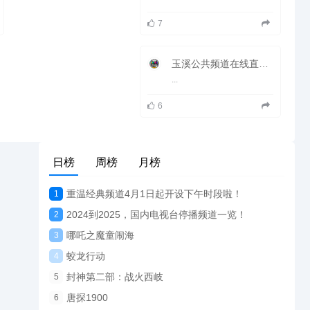
7
玉溪公共频道在线直播观看_ 玉溪电视台2套公共频道
...
6
日榜
周榜
月榜
重温经典频道4月1日起开设下午时段啦！
1
2024到2025，国内电视台停播频道一览！
2
哪吒之魔童闹海
3
蛟龙行动
4
封神第二部：战火西岐
5
唐探1900
6