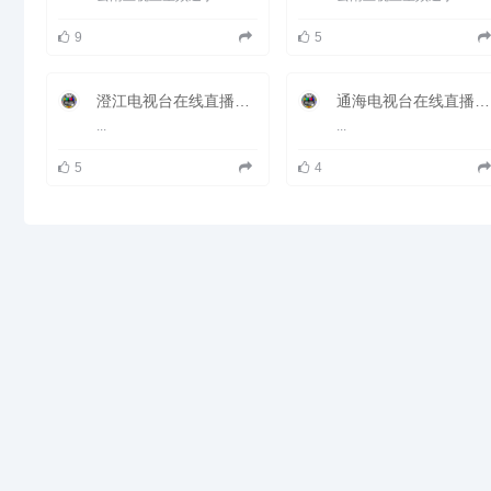
县，一九九七年国务院的对外开放
县市之一。2012年，德钦县地区
9
5
生产总值为16.43亿元。
澄江电视台在线直播观看_ 澄江新闻频道
通海电视台在线直播观看_ 通海新闻频道
...
...
5
4