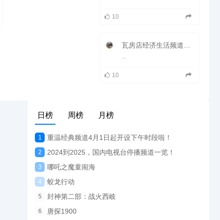
10
瓦房店经济生活频道在线直播观看_ 瓦房店2套生活
...
10
日榜
周榜
月榜
重温经典频道4月1日起开设下午时段啦！
1
2024到2025，国内电视台停播频道一览！
2
哪吒之魔童闹海
3
蛟龙行动
4
封神第二部：战火西岐
5
唐探1900
6