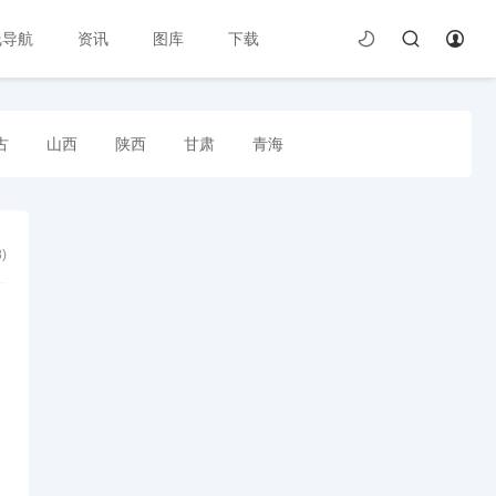
线导航
资讯
图库
下载
古
山西
陕西
甘肃
青海
8
)