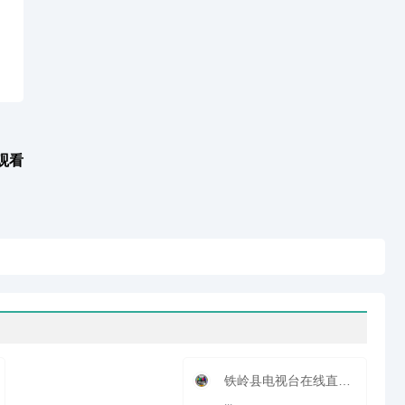
观看
铁岭县电视台在线直播观看_ 铁岭县新闻频道
...