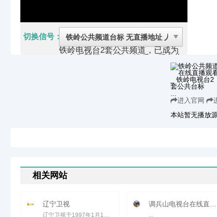
切换信号：
铁岭电视台2套公共频道，已成为
一个集新闻、信息、娱乐、服务为
一体的具有视听、互动特色的综合
性网络媒体，播出的电视节目有：
新闻调查、直通县区、爱尚生活、
快乐英雄、快乐少年、第一房产、
...
孝心少年、道德模范等电视节目。
进入官网
铁岭广播电视台生活频道是以贴近
生活、关注民生、服务百姓为宗
本站暂无播放
旨，倡导优质生活作为频道理念，
以升华人生境界，丰富生活形态为
频道特征，以展示"美好生活，有
滋有味"为频道定位。频道宣传口
号:铁岭生活频道 关注百姓生活。
铁岭生活频道节目内容关注百姓生
活的衣、食、住、行等方方面面，
全方位关注、服务于百姓生活，为
相关网站
丰富多彩的生活提供了一道独特的
视觉风景线。频道下设9档节目，
其中自办节目8档。
辽宁卫视
调兵山电视台在线直播观看_ 调兵山电视台
辽宁卫视于1997年1月1日起通过卫星向全国乃至亚太地区传送节目信号，24小时全天数字化播出。该频道通过中星6B...
...