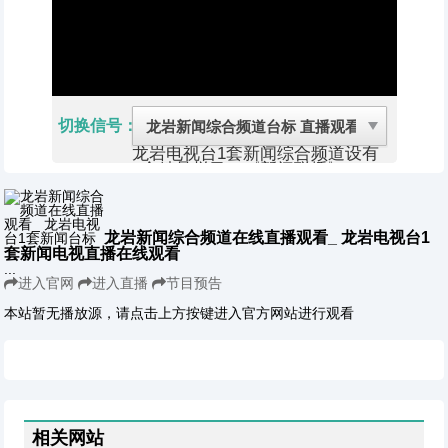
切换信号：
龙岩电视台1套新闻综合频道设有
5个精品栏目：《新闻联播》、
《百姓视点》、《经济纵横》、
《看龙岩》、《客家风》；节目实
现全市覆盖。并覆盖毗邻的福建漳
州、三明、泉州；江西赣州、广东
龙岩新闻综合频道在线直播观看_ 龙岩电视台1
梅州等地，覆盖人口超过800万。
套新闻电视直播在线观看
龙岩电视台筹建于1989年初。当
...
年9月，经广播电影电视部批准建
进入官网
进入直播
节目预告
立。同年10月1日试验播出。龙岩
电视台系由龙岩地区行署和龙岩市
本站暂无播放源，请点击上方按键进入官方网站进行观看
以地、市合办形式建立的，以地区
广播电视局领导管理为主。
龙岩电视台建立后，从1989年10
月到1990年2月，每周播出《闽西
新闻》和《龙岩新闻》两组节目。
1990年3月到12月，每周播出4
次，逢一、三、五、日播出，每次
相关网站
15分钟，开设有《时政要闻》、