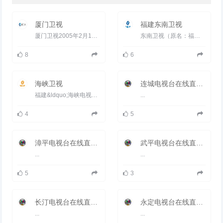
《经济信息》、《铺路石》、《科
技短波》、《话农家》、《会议简
讯》、《校园绿化树》、《闽西
厦门卫视
福建东南卫视
山、闽西水》、《文化廊》、《党
的生活》、《绿色丰碑》、《田头
厦门卫视2005年2月1日，一个全新的卫视频道&mdash;&mdash;厦门卫视在美丽的鹭岛厦门诞生了。厦门卫视隶属于厦...
东南卫视（原名：福建卫视东南台，其他名称：福建卫视，海鸥台）是福建省广播影视集团旗下的卫星电视频道，也是福建省唯一...
话》、《客家风情》、《为您健
康》、《鱼水情》、《警报台》、
8
6
《来自计生战线的报道》等17个
栏目。
海峡卫视
连城电视台在线直播观看_ 连城新闻综合频道
福建&ldquo;海峡电视台&rdquo;前身为&ldquo;东南电视台国际频道&rdquo;，于2005年1月25日开播。2005年10月1日...
...
4
5
漳平电视台在线直播观看_ 漳平新闻综合频道
武平电视台在线直播观看_ 武平新闻综合频道
...
...
5
3
长汀电视台在线直播观看_ 长汀新闻综合频道
永定电视台在线直播观看_ 永定新闻综合频道
...
...