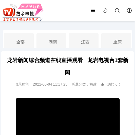
全部
湖南
江西
重庆
龙岩新闻综合频道在线直播观看_ 龙岩电视台1套新
湖北
河南
福建
广东
闻
广西
云南
四川
贵州
收录时间：2022-06-04 11:17:25
所属分类：福建
点赞(
6
)
海南
宁夏
西藏
新疆
港澳台
南海华语