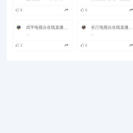
交通中心，是闽粤赣边联结沿海、
拓展腹地的重要枢纽，是海峡西岸
8
6
经济区的重要邻海城市，是革命老
区，新兴的工业城区，是福建重要
的林区、矿区，是全国四大高岭土
矿产地之一，是福建主要烤烟产
武平电视台在线直播观看_ 武平新闻综合频道
长汀电视台在线直播观看_ 长汀新闻综合频道
区、柑橘生产基地之一。
...
...
3
6