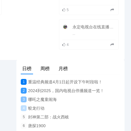
5
永定电视台在线直播观看_ 永定新闻综合频道
...
4
日榜
周榜
月榜
重温经典频道4月1日起开设下午时段啦！
1
2024到2025，国内电视台停播频道一览！
2
哪吒之魔童闹海
3
蛟龙行动
4
封神第二部：战火西岐
5
唐探1900
6