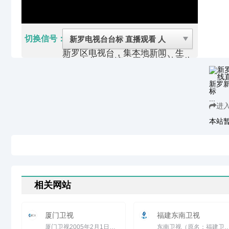
切换信号：
新罗区电视台，集本地新闻、生
活、文化、经济、原创影音节目为
一体，以权威的时政报道、贴近百
姓生活的专题栏目、丰富优秀的电
视剧和其他综合节目服务于电视观
众的频道。新闻生活信息海量更
...
新，文明城市窗口展示风采，并提
进
供30多个栏目的点播，第一时间
为网友提供最全面的视听资讯。
本站
新罗区（古属漳州府龙岩县，宁洋
县），福建省龙岩市辖区，位于福
建省西南部，介于北纬
24°47′02″-25°35′22″，东经
116°40′29″-117°20′00″之间。东连
漳平市，西接上杭县，北邻连城
县、永安市，东南与南靖县交界，
西南与永定区毗邻。全境东西宽
相关网站
66千米，南北长89千米，总面积
2685.4平方千米。户籍人口49.14
万人，常住人口68.3万人（2012
厦门卫视
福建东南卫视
年）。通行闽南语漳州腔龙岩话。
新罗区是闽西政治、经济、文化和
厦门卫视2005年2月1日，一个全新的卫视频道&mdash;&mdash;厦门卫视在美丽的鹭岛厦门诞生了。厦门卫视隶属于厦...
东南卫视（原名：福建卫视东南台，其他名称：福建卫视，海鸥台）是福建省广播影视集团旗下的卫星电