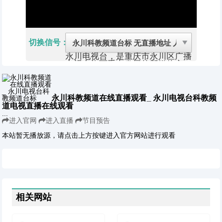
切换信号：
永川电视台，是重庆市永川区广播
电视台旗下重点发展的新媒体之
一，发布内容权威，网民信任度
高，致力于打造永川地区最具影响
力的电视台。永川电视台立足本
土、贴近民生、汇集永川最权威的
永川科教频道在线直播观看_ 永川电视台科教频
新闻动态和最全面的生活资讯，内
道电视直播在线观看
容丰富多彩，互动平台活跃。
...
永川区，隶属重庆市，位于长江上
进入官网
进入直播
节目预告
游地区，重庆西部，因“城区三河
汇碧、形如篆文‘永’字”而得名，公
本站暂无播放源，请点击上方按键进入官方网站进行观看
元776年置县。东连江津区、璧山
区，西接荣昌区、大足区，北界铜
梁区，南临四川泸州市合江县、四
川泸州市泸县，是成渝经济区的节
点城市、重庆城市发展新区的重要
板块。
永川区东距重庆55千米，西距四
相关网站
川成都276千米，是重庆规划建设
的区域综合交通枢纽，将形成“四
高”、“三铁”、“一港区”、“一机