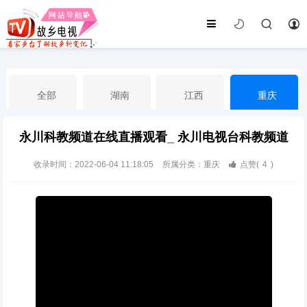
全部
湖南
江西
重庆
永川科教频道在线直播观看_ 永川电视台科教频道
湖北
河南
福建
广东
收录时间：2022-06-04 11:18:05
所属分类：重庆
点赞(
4
)
广西
云南
四川
贵州
海南
宁夏
西藏
新疆
港澳台
南海华语