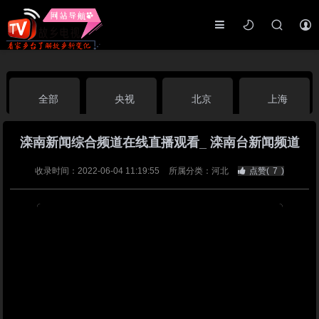
全部
央视
北京
上海
滦南新闻综合频道在线直播观看_ 滦南台新闻频道
天津
山东
江苏
浙江
收录时间：2022-06-04 11:19:55
所属分类：河北
点赞(
7
)
安徽
河北
黑龙江
吉林
辽宁
内蒙古
山西
陕西
甘肃
青海