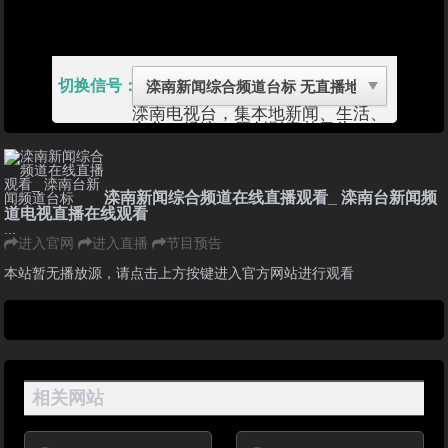
切换信号：
滦南电视台，集本地新闻、生活、
文化、经济、原创影音节目为一
体，以权威的时政报道、贴近百姓
生活的专题栏目、丰富优秀的电视
剧和其他综合节目服务于电视观众
的频道。新闻生活信息海量更新，
滦南新闻综合频道在线直播观看_ 滦南台新闻频
文明城市窗口展示风采，并提供
道电视直播在线观看
30多个栏目的点播，第一时间为
...
网友提供最全面的视听资讯。
进入官网
进入直播
节目预告
滦南县是唐山市下辖县，位于河北
省东北部，唐山市东南部。距唐山
本站暂无播放源，请点击上方按键进入官方网站进行观看
市44公里，距北京250千米，距天
津182千米，距秦皇岛市120公
里。
1988年被国务院批准为沿海经济
开放县。地处滦河冲击平原最南
端，南邻渤海，2012年辖土面积
1482.6平方公里，总人口57.08万
相关网站
人。