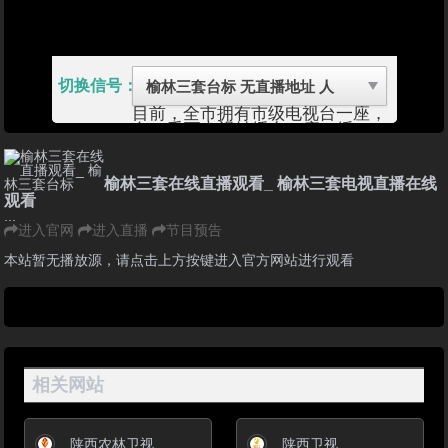
切换信号：
目前，全市拥有市级电视台一座，
有10千瓦电视转播台二座（绥
德、横山广播电视转播台各一
座），1千瓦电视转播台二座（榆
林东山广播电视微波站、神木介塘
榆林三套在线直播观看_ 榆林三套电视直播在线
沟电视转播台各一座），有线电视
观看
前端13个，全市有线电视用户达
...
13万户，电视覆盖人口290万，覆
进入官网
进入直播
节目预告
盖率87.67%。
榆林，古称“上郡”，始于春秋战
本站暂无播放源，请点击上方按键进入官方网站进行观看
国，兴于明清，明朝九边重镇“延
绥镇“（又称榆林镇）驻地，康熙
皇帝赐“两守孤城，千秋忠勇”刻碑
，有“南塔北台中古城，六楼骑街
天下名”的美誉，如此奇特城建，
在神州大地实属罕见，这也是榆林
成为国家历史文化名城重要标志。
相关网站
榆林位于中国陕西省的最北部，黄
土高原和毛乌素沙地交界处，是黄
土高原与内蒙古高原的过渡区。东
临黄河与山西省隔河相望，西连宁
陕西农林卫视
陕西卫视