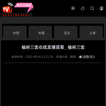
全部
央视
北京
上海
榆林三套在线直播观看_ 榆林三套
天津
山东
江苏
浙江
收录时间：2022-06-04 11:21:29
所属分类：陕西
点赞(
6
)
安徽
河北
黑龙江
吉林
辽宁
内蒙古
山西
陕西
甘肃
青海