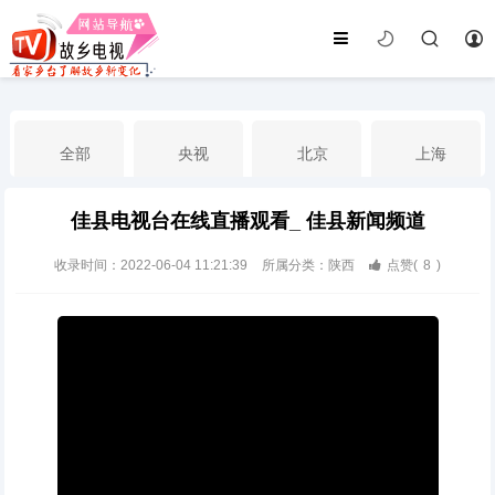
全部
央视
北京
上海
佳县电视台在线直播观看_ 佳县新闻频道
天津
山东
江苏
浙江
收录时间：2022-06-04 11:21:39
所属分类：陕西
点赞(
8
)
安徽
河北
黑龙江
吉林
辽宁
内蒙古
山西
陕西
甘肃
青海