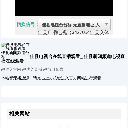
切换信号：
佳县广播电视台
3427054
佳县文体
广电局
1、广播节目（无线和有
线）2、电视节目：在电视公共频
道的预留时段内插播当地新闻和经
济类、科技类、法制类、农业类、
重大活动类专题、有地方特色的文
佳县电视台在线直播观看_ 佳县新闻频道电视直
艺节目以及广告等（有线）
播在线观看
金元明清四朝称葭州，民国改为葭
...
县，1964年9月改称佳县。位于陕
进入官网
进入直播
节目预告
西省东北部黄河中游西岸，榆林市
东南部，毛乌素沙地的东南缘。东
本站暂无播放源，请点击上方按键进入官方网站进行观看
与山西临县隔黄河相望，西同米脂
县接壤，南同吴堡县山水相连，北
同神木县相毗邻，西南依绥德县，
西北靠榆阳区。辖12镇1街道，县
域面积2144平方千米，耕地4.3万
公顷，全县户籍人口26.97万
（2017年），绿豆出口日本等
相关网站
国。有佳榆、佳米、佳吴三条公路
干线与县内支线公路相连通以及新
建成的太佳、榆佳高速公路。境内