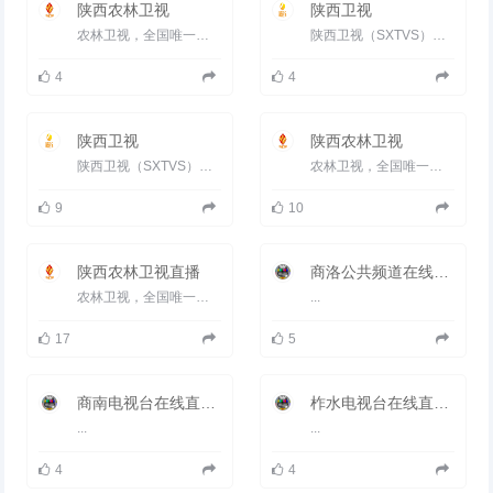
有白云山庙、香炉寺、云岩寺等著
陕西农林卫视
陕西卫视
名景观。
2018年9月25日，获得商务
农林卫视，全国唯一的农科频道，是经国家广电总局下发批复，同意以服务&ldquo;三农&rdquo;为根本宗旨，以关注农村、...
陕西卫视（SXTVS）于1997年3月18日正式开播，其前身是陕西电视台第四套节目。2001年，陕西电视台与陕西有线台两台合...
部“2018年电子商务进农村综合示
范县”荣誉称号。
4
4
2018年10月22日，入选2018年全
国农村一二三产业融合发展先导区
创建名单。
陕西卫视
2019年3月，被列为第一批革命文
陕西农林卫视
物保护利用片区分县名单。
陕西卫视（SXTVS）于1997年3月18日正式开播，其前身是陕西电视台第四套节目。2001年，陕西电视台与陕西有线台两台合...
农林卫视，全国唯一的农科频道，是经国家广电总局下发批复，同意以服务&ldquo;三农&rdquo;为根本宗旨，以关注农村、...
9
10
陕西农林卫视直播
商洛公共频道在线直播观看_ 商洛电视台2套公共
农林卫视，全国唯一的农科频道，是经国家广电总局下发批复，同意以服务&ldquo;三农&rdquo;为根本宗旨，以关注农村、...
...
17
5
商南电视台在线直播观看_ 商南新闻频道
柞水电视台在线直播观看_ 柞水新闻频道
...
...
4
4