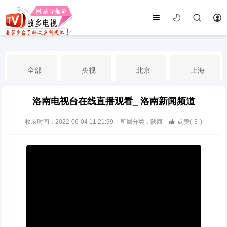
全部
央视
北京
上海
洛南电视台在线直播观看_ 洛南新闻频道
天津
山东
江苏
浙江
收录时间：2022-06-04 11:21:39
所属分类：陕西
点赞(
3
)
安徽
河北
黑龙江
吉林
辽宁
内蒙古
山西
陕西
甘肃
青海