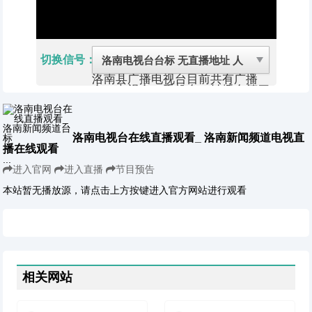
切换信号：
洛南县广播电视台目前共有广播
台、电视台、手机台、转播台等四
个播出平台，每天制作播出广播、
电视、手机节目各一套，无线转播
电视节目18套，广播节目6套。目
前开办有《洛南新闻》、《周末话
洛南电视台在线直播观看_ 洛南新闻频道电视直
题》、《外面的世界》《脱贫攻坚
播在线观看
在行动》等60多个固定栏目，实
...
现了采编制播高清化。全年制播广
进入官网
进入直播
节目预告
播电视新闻530期、6000余条。
洛南县，位于陕西省东南部，属商
本站暂无播放源，请点击上方按键进入官方网站进行观看
洛市。地处华山之南，周设华阳
池，秦置华阳郡。距西安108公
里。东与河南卢氏、灵宝毗连；南
与丹凤、商州交界；西与华州、蓝
田接壤；北与华阴、潼关为邻，素
有陕西“东南门户”之称，是商洛市
唯一黄河流域县，是中国“十大金
相关网站
牌核桃县”。森林覆盖率在90﹪以
上。洛南是华夏汉字文化故里，字
圣仓颉造字于此，故洛南又是华夏