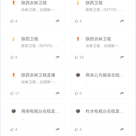
文明的发祥地之一。
陕西农林卫视
陕西卫视
2018年8月4日，中共商洛市委四
届五次全会上，讨论审议了《关于
农林卫视，全国唯一的农科频道，是经国家广电总局下发批复，同意以服务&ldquo;三农&rdquo;为根本宗旨，以关注农村、...
陕西卫视（SXTVS）于1997年3月18日正式开播，其前身是陕西电视台第四套节目。2001年，陕西电视台与陕西有线台两台合...
撤销洛南县设立华阳区的意见》。
目前，此项工作正在按照程序向国
4
4
务院报批，这意味着洛南县今后将
撤县改名为华阳区。
2018年9月25日，获得商务
陕西卫视
部“2018年电子商务进农村综合示
陕西农林卫视
范县”荣誉称号。
陕西卫视（SXTVS）于1997年3月18日正式开播，其前身是陕西电视台第四套节目。2001年，陕西电视台与陕西有线台两台合...
农林卫视，全国唯一的农科频道，是经国家广电总局下发批复，同意以服务&ldquo;三农&rdquo;为根本宗旨，以关注农村、...
2019年3月，位列第一批革命文物
保护利用片区分县名单。
9
10
陕西农林卫视直播
商洛公共频道在线直播观看_ 商洛电视台2套公共
农林卫视，全国唯一的农科频道，是经国家广电总局下发批复，同意以服务&ldquo;三农&rdquo;为根本宗旨，以关注农村、...
...
17
5
商南电视台在线直播观看_ 商南新闻频道
柞水电视台在线直播观看_ 柞水新闻频道
...
...
4
4