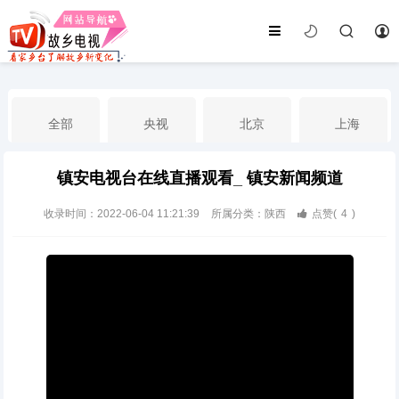
全部
央视
北京
上海
镇安电视台在线直播观看_ 镇安新闻频道
天津
山东
江苏
浙江
收录时间：2022-06-04 11:21:39
所属分类：陕西
点赞(
4
)
安徽
河北
黑龙江
吉林
辽宁
内蒙古
山西
陕西
甘肃
青海