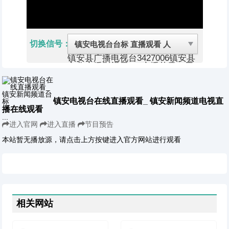
切换信号：
镇安县广播电视台
3427006
镇安县
文化广播影视局
1、广播节目（无
线和有线）2、电视节目：在电视
公共频道的预留时段内插播当地新
闻和经济类、科技类、法制类、农
业类、重大活动类专题、有地方特
镇安电视台在线直播观看_ 镇安新闻频道电视直
色的文艺节目以及广告等（有线）
播在线观看
镇安县，是陕西省商洛市所辖的建
...
置之一。位于陕西省东南部，秦岭
进入官网
进入直播
节目预告
南麓，商洛市西南，汉江支流乾佑
河与旬河中游，东西长175.5公
本站暂无播放源，请点击上方按键进入官方网站进行观看
里，南北宽72.5公里，总面积3477
平方公里。地势是西北高，东南
低，山大沟多，耕地少，是个“九
山半水半分田”的土石山区。镇安
县是全国科普试验县，全国医改试
点县，陕西省园林城市，陕西省卫
生县城，其中镇安大板栗以个大色
相关网站
润、甜脆可口、颗粒饱满、营养丰
富、品质独特而闻名全国，被誉
为“中国板栗之乡”。自古是西安通