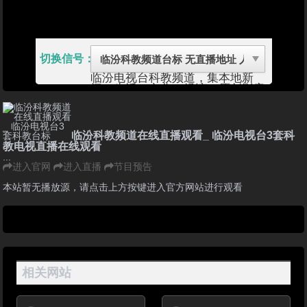
切换信号：
临汾电视台科教频道，集本地新
闻、生活、文化、经济、原创影音
节目为一体，以权威的时政报道、
贴近百姓生活的专题栏目、丰富优
秀的电视剧和其他综合节目服务于
电视观众的频道。 07:45上午剧、
临汾科教频道在线直播观看_ 临汾电视台3套科
09:45自办栏目、10:50健康有约、
教电视直播在线观看
11:15财富直通、11:35尧都新闻
...
12:10天气预报、12:35自办栏目、
进入官网
进入直播
节目预告
13:15欢乐时光、14:35中午剧、
15:45快乐驿站、16:45艺苑风景
本站暂无播放源，请点击上方按键进入官方网站进行观看
线、17:40动画片、18:30中央新
闻、19:30采风、19:45尧都新闻、
20:00天气预报、20:10自办栏目、
20:45黄金剧、23:20天气预报、
《论理说法》介绍
《论理说法》栏目是临汾电视台唯
一一档法制节目，通过普法栏目剧
相关网站
的形式讲述发生在老百姓身边的法
律故事、社会现象，加之演播室权
威法律专家的精彩点评，使观众在