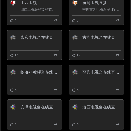
看故事的同时了解法律，学法用
山西卫视
黄河卫视直播
法，共同构建和谐的法制环境。宣
传语：故事解读法理法眼观察社会
山西卫视是省委省政府发布政令的直接通道，第一时间报道山西改革开放和经济建设的新动向、新情况，打造深度宣传...
中国黄河电视台是 1991 年经原国家广电部批准，在国务院新闻办公室( 中央外宣办 ) 领导下，国内理事会成员台共...
以案论理 以案说法 《论理说法》
用法说话。 2005年度、2006年度
4
8
连续两年获得山西省社教类十佳栏
目。许多作品在全国和省市获奖。
以精彩的故事解读法理 以法律的
视角观察社会 以权威的观点举案
永和电视台在线直播观看_ 永和新闻频道
古县电视台在线直播观看_ 古县新闻频道
说法 生动普法 共享和谐 《论理说
...
...
法》与您一起用法说话 热线电
话：0357——2220075 电子邮
14
12
箱： 2899484082@qq.com 播出
时间： 一套 周四 20：20 一套 周
五 7:50 13:10 二套 周六 7:20
19:30
临汾科教频道在线直播观看_ 临汾电视台3套科教
蒲县电视台在线直播观看_ 蒲县新闻频道
《魅力临汾》介绍
...
...
这是一档全景展现全市秀美山川、
历史人文、民俗风情的大型文化类
节目。 这是一档高清记录全市经
6
5
济发展、特色产业、对外形象的大
型外宣专题节目。 它以旅游为载
体，以文化为核心，以故事为基
安泽电视台在线直播观看_ 安泽新闻频道
汾西电视台在线直播观看_ 汾西新闻频道
础、以情感为纽带，努力打造美丽
临汾对外宣传的窗口，为推介当地
...
...
经济社会发展、城市形象、文化产
业、旅游资源提供一个新的舞台。
8
9
《魅力临汾》用精品铸就辉煌 播