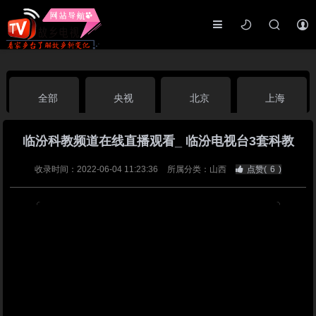
全部
央视
北京
上海
临汾科教频道在线直播观看_ 临汾电视台3套科教
天津
山东
江苏
浙江
收录时间：2022-06-04 11:23:36
所属分类：山西
点赞(
6
)
安徽
河北
黑龙江
吉林
辽宁
内蒙古
山西
陕西
甘肃
青海