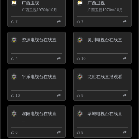
道）
广西卫视
广西卫视
点经桂林
“重振桂林工业雄风 助力旅游胜地
广西卫视1970年10月1日正式开播，在充分发挥宣传功能的同时，积极进行综合实力和品牌影响力建设，现已发展成为现...
广西卫视1970年10月1日正式开播，在充分发挥宣传功能的同时，积极进行综合实力和品牌影响力建设，现已发展成为现...
建设”；“扬绿色制造风采，走新型
工业化道路”。 桂林电视台重磅推
7
7
出第一档工业类节目——《点经桂
林》。
首播时间：每周三、周五
21:40（新闻综合频道）
资源电视台在线直播观看_ 资源新闻综合频道
灵川电视台在线直播观看_ 灵川新闻综合频道
重播时间：周四、周六21:40（公
...
...
共频道）
4
10
平乐电视台在线直播观看_ 平乐新闻综合频道
龙胜在线直播观看_ 龙胜新闻综合频道
...
...
16
9
灌阳电视台在线直播观看_ 灌阳新闻综合频道
恭城电视台在线直播观看_ 恭城新闻综合频道
...
...
6
8