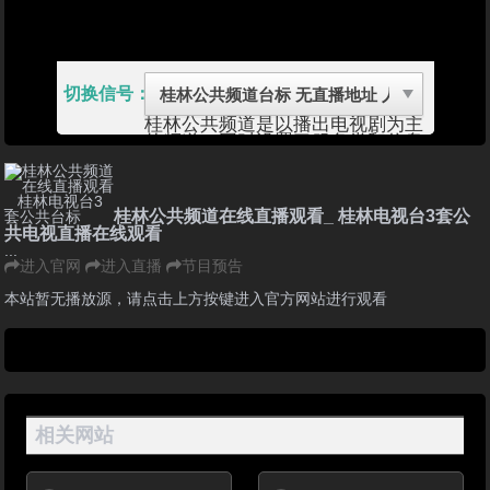
切换信号：
桂林公共频道是以播出电视剧为主
的频道。同时设置了服务类和信息
类的栏目。该频道通过运用对电视
剧大容量、同主题编排的策略，这
几年培养了一大批本地忠诚的观众
群。在激烈的市场竞争中，频道收
桂林公共频道在线直播观看_ 桂林电视台3套公
视率一直都保持稳定。 桂林电视
共电视直播在线观看
台拥有了一支高素质的采编人员队
...
伍。历年所创作的电视作品，很多
进入官网
进入直播
节目预告
获得了国家级政府奖和省、部级
奖，在广西各地市级台中始终名列
本站暂无播放源，请点击上方按键进入官方网站进行观看
前茅。
板路
《板路》是一档地方方言节目，旨
在挖掘桂林的历史文化、民俗风
情、山水传说，名人轶闻趣事、以
及传统风味小吃、街头巷尾的新鲜
事等！每周六周日的特别节目用桂
相关网站
林话演绎微电影，好看又好耍！详
情»
首播时间：每日18:20（公共频