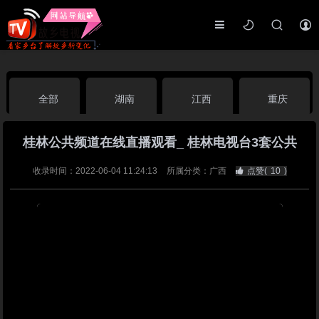
全部
湖南
江西
重庆
桂林公共频道在线直播观看_ 桂林电视台3套公共
湖北
河南
福建
广东
收录时间：2022-06-04 11:24:13
所属分类：广西
点赞(
10
)
广西
云南
四川
贵州
海南
宁夏
西藏
新疆
港澳台
南海华语