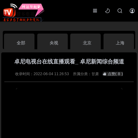
全部
央视
北京
上海
卓尼电视台在线直播观看_ 卓尼新闻综合频道
天津
山东
江苏
浙江
收录时间：2022-06-04 11:26:53
所属分类：甘肃
点赞(
8
)
安徽
河北
黑龙江
吉林
辽宁
内蒙古
山西
陕西
甘肃
青海