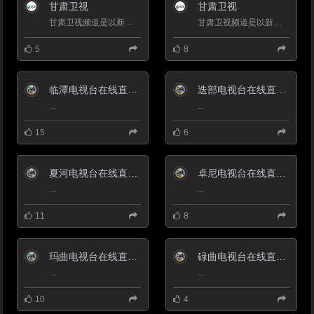
卓尼县境内有306省道穿境。
甘肃卫视
甘肃卫视
2017年12月，卓尼县入选第五批
全国民族团结进步创建示范区。
甘肃卫视频道是以新闻为主的综合频道，于 1998 年12月18日通过卫星播出目前使用中星9传输覆盖全国主要中心城...
甘肃卫视频道是以新闻为主的综合频道，于 1998 年12月18日通过卫星播出目前使用中星9传输覆盖全国主要中心城...
2018年9月25日，获得商务
部“2018年电子商务进农村综合示
5
8
范县”荣誉称号。2019年4月28
日，经甘肃省政府批准正式退出贫
困县。境内有大峪沟、禅定寺等旅
游景区。
临潭电视台在线直播观看_ 临潭新闻综合频道
迭部电视台在线直播观看_ 迭部新闻综合频道
...
...
15
6
夏河电视台在线直播观看_ 夏河新闻综合频道
卓尼电视台在线直播观看_ 卓尼新闻综合频道
...
...
11
8
玛曲电视台在线直播观看_ 玛曲新闻综合频道
碌曲电视台在线直播观看_ 碌曲新闻综合频道
...
...
10
4