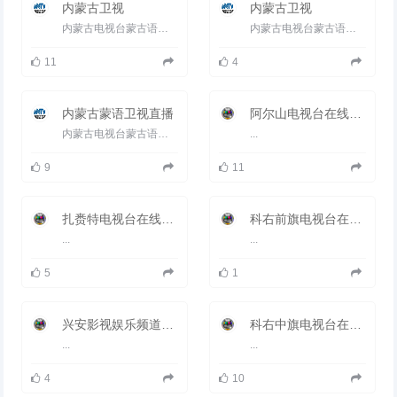
内蒙古卫视
内蒙古卫视
内蒙古电视台蒙古语卫视频道是面向国内外蒙古语观众收视群体的综合卫星频道，覆盖内蒙古自治区全境，新疆、青海...
内蒙古电视台蒙古语卫视频道是面向国内外蒙古语观众收视群体的综合卫星频道，覆盖内蒙古自治区全境，新疆、青海...
11
4
内蒙古蒙语卫视直播
阿尔山电视台在线直播观看_ 阿尔山新闻频道
内蒙古电视台蒙古语卫视频道是面向国内外蒙古语观众收视群体的综合卫星频道，覆盖内蒙古自治区全境，新疆、青海...
...
9
11
扎赉特电视台在线直播观看_ 扎赉特新闻频道
科右前旗电视台在线直播观看_ 科尔沁右翼前旗新闻频道
...
...
5
1
兴安影视娱乐频道在线直播观看_ 兴安电视台2套影视
科右中旗电视台在线直播观看_ 科尔沁右翼中旗新闻
...
...
4
10