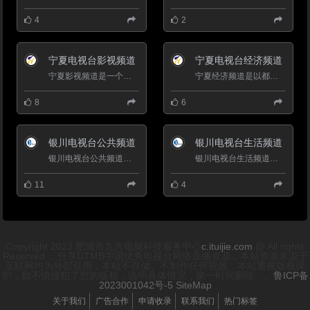
4
2
宁夏电视台影视频道
宁夏电视台经济频道
宁夏影视频道是一个有歌、有戏、有故事的文化娱乐频道，以国内优秀影视剧为主题资源，自办节目、资讯、大型活动...
宁夏经济频道是以都市经济生活类节目为重点，面向全区传播的专业频道。频道以都市人群为核心受众，立足银川，面向...
8
6
银川电视台公共频道
银川电视台生活频道
银川电视台公共频道是以新闻、时政类节目为重点的综合频道，是宁夏当地频道中最具权威和影晌力的主打频道。频...
银川电视台生活频道：每天播出19小时，注重服务性，以经济生活、社会服务为主要内容，解决百姓生活难题，关注百姓衣食...
11
4
Copyright 2023 肥城市九方电脑科技服务中心
c.ituijie.com
@ All rights
Reserved ，分享DTMB中国优秀电视台网络直播资源，本站资源来源于
互联网均为外部引用，本站不存储、不制作任何视频。本站重视版权保
护，如不慎侵犯了您的版权，说明具体情况，第一时间删除。。
鲁ICP备
2023001042号-5
SiteMap
关于我们
广告合作
申请收录
联系我们
热门标签