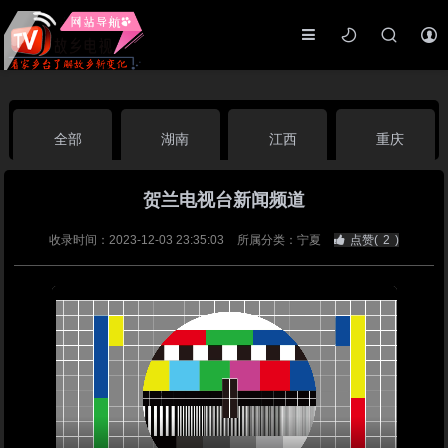
全部
湖南
江西
重庆
贺兰电视台新闻频道
湖北
河南
福建
广东
收录时间：2023-12-03 23:35:03
所属分类：宁夏
点赞(
2
)
广西
云南
四川
贵州
海南
宁夏
西藏
新疆
港澳台
南海华语