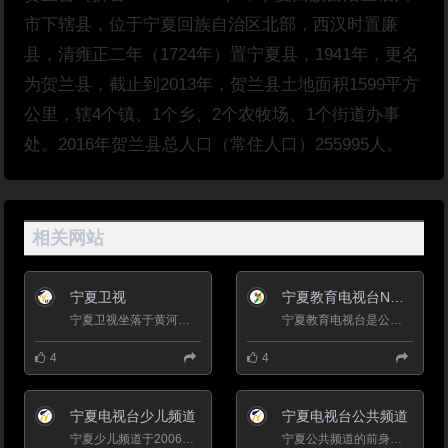
市下辖县，位于宁夏回族自治区北部，西汉时置廉
县，清雍正二年（1724年）置宁夏县，1941年，更名
为贺兰县，截止到2013年，贺兰县土地面积1599平方
公里，辖4个镇、1个乡、2个农牧场、1个街道办事
处。2016年贺兰县总人口（常住人口）255995人。
相关网站
宁夏卫视
宁夏教育电视台NETV
宁夏卫视坐落于黄河上游的宁夏回族自治区银川市，是中国三十一家省级电视台之一。她创立于1970年10月1日，1971...
宁夏教育电视台是公益性质的省级专业电视台，始终坚持&ldquo;立足大教育、突出青少年、服务全社会&rdquo;的办...
4
4
宁夏电视台少儿频道
宁夏电视台公共频道
宁夏少儿频道于2006年4月下旬开始组建，当年10月28日开始试播，2007年8月26日频道正式开播，2009年3月8日开始扩播...
宁夏公共频道的前身是宁夏电视台，创办于1971年，经过多年的经营已形成了相对稳定的节目架构和收视群体，在宁夏本...