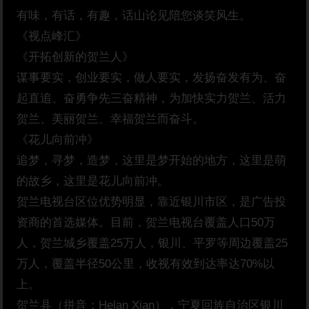
有味，有话，有趣，话山论见陪您谈笑风生。
《视点峰汇》
《开拓创新的贺兰人》
谋事要实，创业要实，做人要实，发扬奋发有为、奋
起直追、奋勇争先三奋精神，为加快实力贺兰、活力
贺兰、美丽贺兰、幸福贺兰而奋斗。
《花儿向前冲》
追梦，寻梦，造梦，这里是梦开始的地方，这里是萌
的故乡，这里是花儿向前冲。
贺兰电视台区位优势明显，靠近银川市区，是广告投
资商的首选媒体。目前，贺兰电视台覆盖人口50万
人，贺兰城乡覆盖25万人，银川、平罗等周边覆盖25
万人，覆盖半径50公里，收视有效到达率达70%以
上。
贺兰县（拼音：Helan Xian），宁夏回族自治区银川