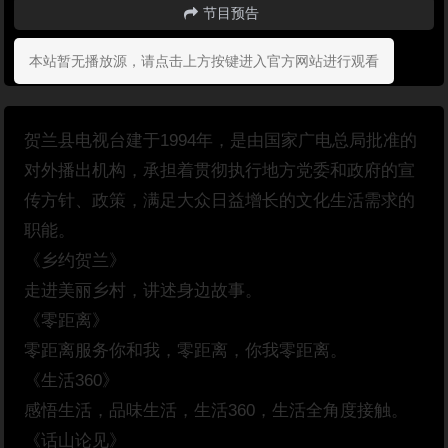
节目预告
本站暂无播放源，请点击上方按键进入官方网站进行观看
贺兰县电视台建于1994年，是由国家广电总局批准的
对外播出机构，承担着贯彻执行地方党委和政府的宣
传方针、政策，满足大众日益增长的文化生活需求的
职能。
《乡约贺兰》
走进美丽乡村，讲述身边故事。
《零距离》
零距离服务你和我，零距离，你我零距离。
《生活360》
感悟生活，品味生活，生活360，生活全角度接触。
《话山论见》