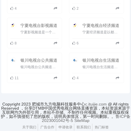
4
2
宁夏电视台影视频道
宁夏电视台经济频道
宁夏影视频道是一个有歌、有戏、有故事的文化娱乐频道，以国内优秀影视剧为主题资源，自办节目、资讯、大型活动...
宁夏经济频道是以都市经济生活类节目为重点，面向全区传播的专业频道。频道以都市人群为核心受众，立足银川，面向...
8
6
银川电视台公共频道
银川电视台生活频道
银川电视台公共频道是以新闻、时政类节目为重点的综合频道，是宁夏当地频道中最具权威和影晌力的主打频道。频...
银川电视台生活频道：每天播出19小时，注重服务性，以经济生活、社会服务为主要内容，解决百姓生活难题，关注百姓衣食...
11
4
Copyright 2023 肥城市九方电脑科技服务中心
c.ituijie.com
@ All rights
Reserved ，分享DTMB中国优秀电视台网络直播资源，本站资源来源于
互联网均为外部引用，本站不存储、不制作任何视频。本站重视版权保
护，如不慎侵犯了您的版权，说明具体情况，第一时间删除。。
鲁ICP备
2023001042号-5
SiteMap
关于我们
广告合作
申请收录
联系我们
热门标签