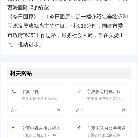
西海固隆起的脊梁。
《今日固原》：《今日固原》是一档介绍社会经济和
固原发展成就为主的栏目。时长15分钟，围绕市委、
市政府“635”工作思路，服务社会大局，旨在弘扬正
气、推动进步。
相关网站
宁夏卫视
宁夏教育电视台NETV
宁夏卫视坐落于黄河上游的宁夏回族自治区银川市，是中国三十一家省级电视台之一。她创立于1970年10月1日，1971...
宁夏教育电视台是公益性质的省级专业电视台，始终坚持&ldquo;立足大教育、突出青少年、服务全社会&rdquo;的办...
4
4
宁夏电视台少儿频道
宁夏电视台公共频道
宁夏少儿频道于2006年4月下旬开始组建，当年10月28日开始试播，2007年8月26日频道正式开播，2009年3月8日开始扩播...
宁夏公共频道的前身是宁夏电视台，创办于1971年，经过多年的经营已形成了相对稳定的节目架构和收视群体，在宁夏本...