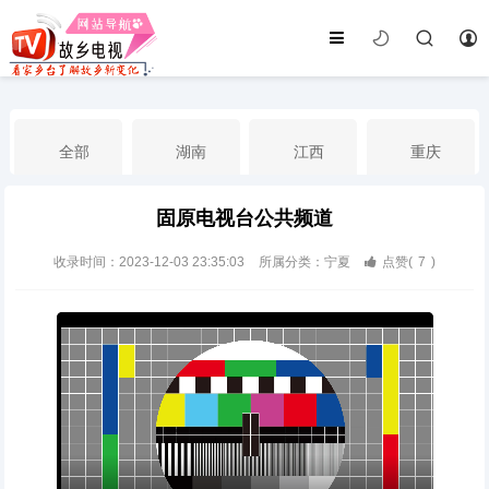
全部
湖南
江西
重庆
固原电视台公共频道
湖北
河南
福建
广东
收录时间：2023-12-03 23:35:03
所属分类：宁夏
点赞(
7
)
广西
云南
四川
贵州
海南
宁夏
西藏
新疆
港澳台
南海华语