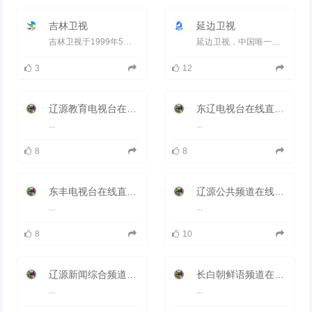
吉林卫视
延边卫视
吉林卫视于1999年5月1日通过亚洲2号卫星，向海内外播出，覆盖全国及亚太地区。吉林卫视定位为新闻综合频道，立足...
延边卫视，中国唯一一家朝鲜语卫星电视媒体。2006年8月10日正式上星播出。覆盖范围包括中国境内的东北三省、...
3
12
辽源教育电视台在线直播观看_ 辽源教育频道
东辽电视台在线直播观看_ 东辽新闻频道
...
...
8
8
东丰电视台在线直播观看_ 东丰新闻频道
辽源公共频道在线直播观看_ 辽源电视台2套公共
...
...
8
10
辽源新闻综合频道在线直播观看_ 辽源电视台1套新闻
长白朝鲜语频道在线直播观看_ 长白电视台朝鲜语
...
...