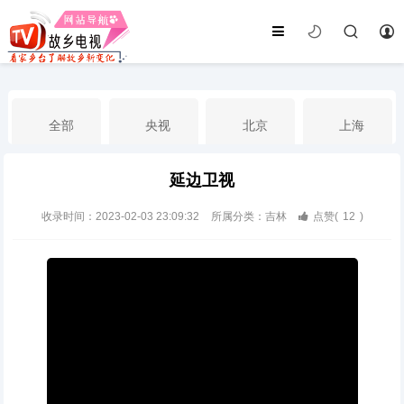
全部
央视
北京
上海
延边卫视
天津
山东
江苏
浙江
收录时间：2023-02-03 23:09:32
所属分类：吉林
点赞(
12
)
安徽
河北
黑龙江
吉林
辽宁
内蒙古
山西
陕西
甘肃
青海