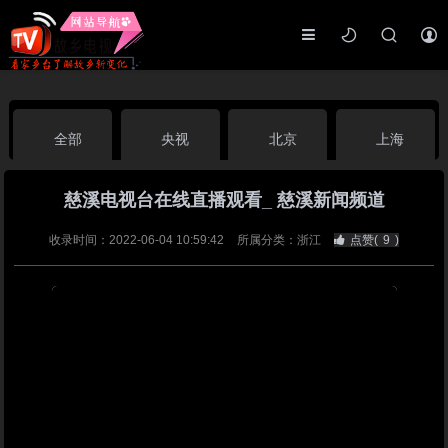
全部
央视
北京
上海
慈溪电视台在线直播观看_ 慈溪新闻频道
天津
山东
江苏
浙江
收录时间：2022-06-04 10:59:42
所属分类：浙江
点赞(
9
)
安徽
河北
黑龙江
吉林
辽宁
内蒙古
山西
陕西
甘肃
青海