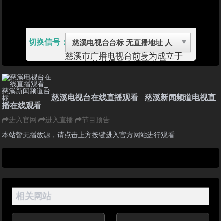
切换信号：
慈溪市广播电视台前身为成立于
1981年的慈溪县广播事业局，
1988年改为慈溪市广播电视局。
2002年组建慈溪市广播电视中
心，总投资1.75亿元，总建筑面积
3.1万余平方米的广播电视大楼投
慈溪电视台在线直播观看_ 慈溪新闻频道电视直
入运行。
播在线观看
慈溪广播电视台大力推进品牌建
...
设，拥有一批如《慈溪新闻》、
进入官网
进入直播
节目预告
《小灵热线》、《金黄道地》等受
观众喜爱的电视栏目和《106新
本站暂无播放源，请点击上方按键进入官方网站进行观看
闻》、《直播交通》等听众喜爱的
电台名牌栏目，覆盖受众近200万
人。慈溪市广播电视台不断提升节
目档次，丰富节目内容，提高办台
水平，取得了良好的社会效益。曾
获得“全国广播电影电视系统先进
集体”等荣誉称号。
相关网站
电视日播12小时，《慈溪新闻》
《夜间新闻》两档新闻节目保证了
新闻即日播出；电视专题节目九