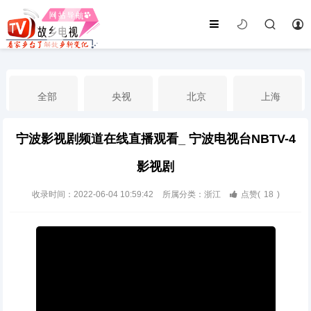
全部
央视
北京
上海
宁波影视剧频道在线直播观看_ 宁波电视台NBTV-4
天津
山东
江苏
浙江
影视剧
安徽
河北
黑龙江
吉林
收录时间：2022-06-04 10:59:42
所属分类：浙江
点赞(
18
)
辽宁
内蒙古
山西
陕西
甘肃
青海