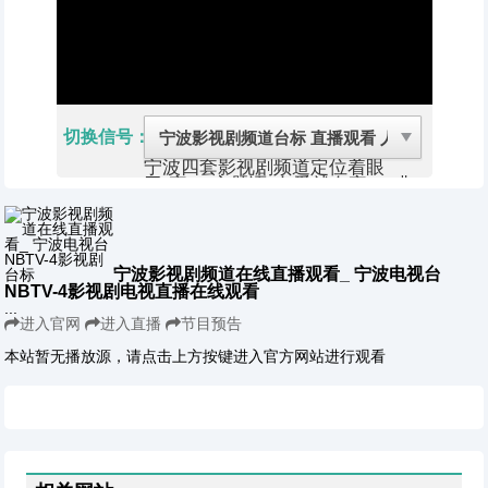
切换信号：
宁波四套影视剧频道定位着眼
于“家”，主题语“有爱就有家”，瞄
准千家万户，打造凝聚爱、创造
爱、分享爱、属于宁波人自己的家
庭频道。频道特意选择2012年5月
15日，也就是国际家庭日作为宁
波四套全新起航的日子，在这个特
宁波影视剧频道在线直播观看_ 宁波电视台
殊的时刻，我们希望改版后的宁波
NBTV-4影视剧电视直播在线观看
四套能给生活加点料，给生活添点
...
乐，让生活多点爱。
进入官网
进入直播
节目预告
自办栏目：
本站暂无播放源，请点击上方按键进入官方网站进行观看
《新闻四鲜汤》是宁波四套主推的
一档全媒体互动新闻资讯类电视节
目，时长30分钟，每晚6点30分播
出，由“大头条”、“热点搜搜
看”、“资讯咚咚锵”、“柠檬帮你
忙”等板块组成，还特别邀请了宁
波本地知名评论员组成了高水准的
评论队伍。