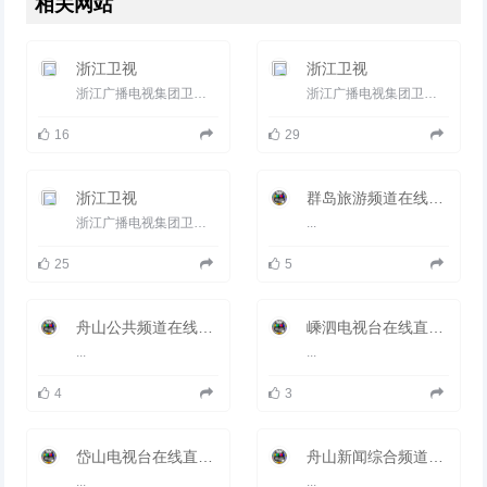
相关网站
《i四套》是宁波四套最新推出的
一档频道推广类的点心式栏目，在
每晚18点20分播出，时长10分
钟。栏目包含影视娱乐、生活资
浙江卫视
浙江卫视
讯，还包括微博内容互动、冷笑
浙江广播电视集团卫星频道，简称浙江卫视，昵称蓝莓台，是浙江广播电视集团主力频道。开播于1960年10月1日，于1994...
浙江广播电视集团卫星频道，简称浙江卫视，昵称蓝莓台,中国好声音,奔跑吧兄弟,爸爸回来了,中国梦想秀,我爱记歌...
话、生活创意等内容。《i四套》
的主持风格是节目的一大亮点，节
目将以脱口秀形式，主持人阮伟明
16
29
使用独特的播报风格，言语中时不
时蹦发出几句正宗宁波话。让人感
觉上活泼生动、诙谐幽默，捧腹大
浙江卫视
群岛旅游频道在线直播观看_ 舟山电视台旅游频道
笑。
宁波四套《开心大赢家》：大战在
浙江广播电视集团卫星频道，简称浙江卫视，昵称蓝莓台,中国好声音,奔跑吧兄弟,爸爸回来了,中国梦想秀,我爱记歌...
...
即，一触即发。
25
5
舟山公共频道在线直播观看_ 舟山电视台公共频道
嵊泗电视台在线直播观看_ 嵊泗新闻频道
...
...
4
3
岱山电视台在线直播观看_ 岱山新闻频道
舟山新闻综合频道在线直播观看_ 舟山电视台新闻综合
...
...