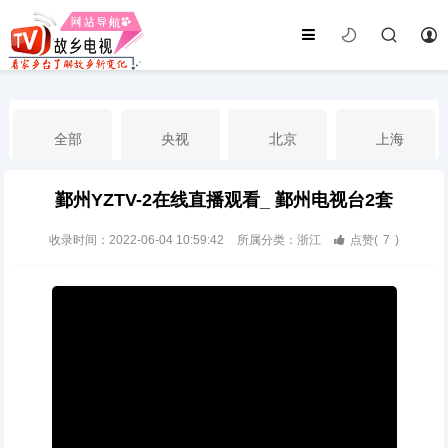
全部
央视
北京
上海
鄞州YZTV-2在线直播观看_ 鄞州电视台2套
天津
山东
江苏
浙江
收录时间：2022-06-04 10:59:42
所属分类：浙江
点赞(
7
)
安徽
河北
黑龙江
吉林
辽宁
内蒙古
山西
陕西
甘肃
青海