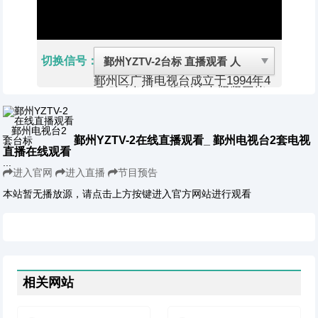
切换信号：
鄞州区广播电视台成立于1994年4
月,建台以来，鄞州广电紧紧围绕
区委区府中心工作，全力打造“责
任广电、实力广电、智慧广电、人
文广电”。
目前电视频道3套，覆盖
鄞州区100多万人口。
鄞州YZTV-2在线直播观看_ 鄞州电视台2套电视
开设了《鄞视报道》、《你拨拨
直播在线观看
灵》、《桥头老三》等近20个自
...
办节目，包括电视问政栏目《民情
进入官网
进入直播
节目预告
面对面》、舆情监督栏目《桥头热
线》。
本站暂无播放源，请点击上方按键进入官方网站进行观看
新闻主打栏目《鄞视报道》连续六
次进入省“十佳”行列。
各类优秀作
品多次获得国家、省、市级政府
奖，大量作品在央媒、省市级媒体
中播出，其中央媒关于鄞州的宣传
作品不到十天播出一次，扩大了鄞
州的美誉度。
相关网站