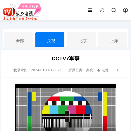
全部
央视
北京
上海
CCTV7军事
天津
山东
江苏
浙江
收录时间：2024-01-14 17:02:03
所属分类：央视
点赞(
11
)
安徽
河北
黑龙江
吉林
辽宁
内蒙古
山西
陕西
甘肃
青海