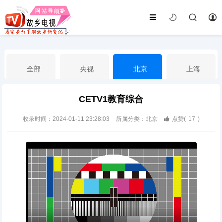
全部
央视
北京
上海
CETV1教育综合
天津
山东
江苏
浙江
收录时间：2024-01-11 23:28:03
所属分类：北京
点赞(
17
)
安徽
河北
黑龙江
吉林
辽宁
内蒙古
山西
陕西
甘肃
青海