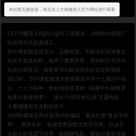
本站暂无播放源，请点击上方按键进入官方网站进行观看
CETV4覆盖全国的公益性卫星频道，2008年由国家广
电总局正式批准成立。
空中课堂频道在汶川、玉树地震、舟曲泥石流等重大
自然灾害发生时，发挥了重要作用，受到时任中共中
央政治局委员、国务委员刘延东同志的肯定和赞扬；
2012年，空中课堂频道为贯彻落实中共十七届六中全
会、十八大精神，更好地宣传贯彻《国家中长期教育
改革与发展纲要》，推出“中国文献纪录”主题内容，
大量编播历史文献纪录片。
2015年频道采用主题系列化编辑，重点打造“黄金节目
带”， 贯穿全年，形成优秀传统文化节目带、社会主
义核心价值观节目带、校园微电影、微知识课堂等核