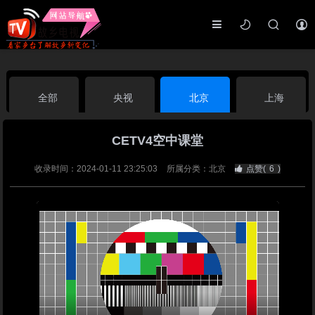
全部
央视
北京
上海
CETV4空中课堂
天津
山东
江苏
浙江
收录时间：2024-01-11 23:25:03
所属分类：北京
点赞(
6
)
安徽
河北
黑龙江
吉林
辽宁
内蒙古
山西
陕西
甘肃
青海