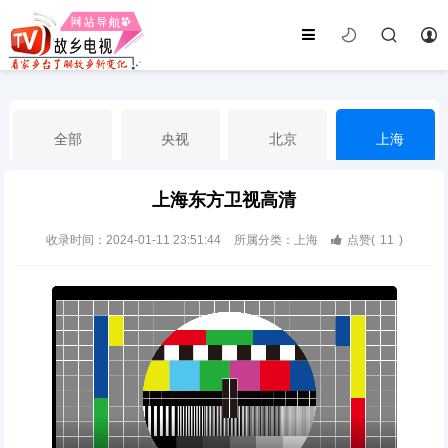
全部
央视
北京
上海
上海东方卫视高清
天津
山东
江苏
浙江
收录时间：2024-01-11 23:51:44
所属分类：上海
点赞(
11
)
安徽
河北
黑龙江
吉林
辽宁
内蒙古
山西
陕西
甘肃
青海