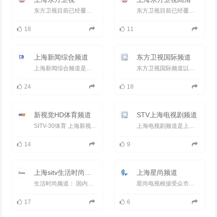
东方卫视目前已经覆盖中国绝大多数城市地区，成为除中央电视台外中国落地率和人口覆盖率最高的地方卫星电视频...
东方卫视目前已经覆盖中国绝大多数城市地区，成为除中央电视台外中国落地率和人口覆盖率最高的地方卫星电视频...
18
11
上海新闻综合频道
东方卫视国际频道
上海新闻综合频道是上海地区历史最悠久的地面频道，节目收视率、市场占有率和观众美誉度长期位居上海地区所有...
东方卫视国际频道以卫星直播、有线网络、IPTV等形式在北美（美国、加拿大），欧洲（法国、荷兰、德国、意大利、英国...
24
18
新视觉HD体育频道
STV上海电视剧频道
SITV-30体育 上海新视觉高清频道是上海文广互动电视有限公司（SiTV）在全国推出的高清付费数字电视频道。 上海...
上海电视剧频道是上海地区唯一一个&ldquo;大容量、密集型、覆盖式&rdquo;播出影视剧类节目的专业频道，每天20...
14
9
上海sitv生活时尚频道
上海星尚频道
生活时尚频道： 国内唯一以国际顶尖潮流时尚内容为主的生活频道 频道作为优质生活领航者、国际风尚演绎者、流...
星尚电视根据受众市场的不同特点，分别面向无线电视频道、数字电视（醒尚酷）和手机电视等新媒体平台制作不同的播...
17
6