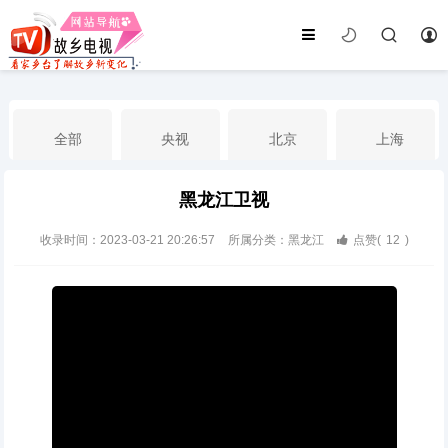
全部
央视
北京
上海
黑龙江卫视
天津
山东
江苏
浙江
收录时间：2023-03-21 20:26:57
所属分类：黑龙江
点赞(
12
)
安徽
河北
黑龙江
吉林
辽宁
内蒙古
山西
陕西
甘肃
青海