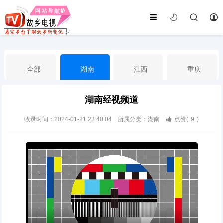
全部
湖南
江西
重庆
湖南经视频道
湖北
河南
福建
广东
收录时间：2024-01-21 23:40:04
所属分类：湖南
点赞(
9
)
广西
云南
四川
贵州
海南
宁夏
西藏
新疆
港澳台
南海华语