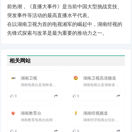
前热潮，《直播大事件》是当前中国大型挑战竞技、
突发事件等活动的最高直播水平代表。
在以湖南卫视为首的电视湘军的崛起中，湖南经视的
先锋式探索与改革是最为重要的推动力之一。
相关网站
湖南卫视
湖南卫视高清频道
湖南电视台是湖南省最权威的电视机构，1997年1月1日，湖南电视台第一套节目正式通过亚洲2号卫星传送，频道呼号“...
湖南电视台是湖南省最权威的电视机构，1997年1月1日，湖南电视台第一套节目正式通过亚洲2号卫星传送，频道呼号&ld...
8
6
湖南教育台
湖南经视频道
湖南教育电视台由湖南省教育厅主管主办的公益性事业单位，接受省委宣传部宣传管理和湖南省新闻出版广电局行业...
湖南经济电视台综合频道，简称湖南经视在中国电视改革、电视剧拍摄出品、综艺节目创新、大事件直播等方面具有...
4
9